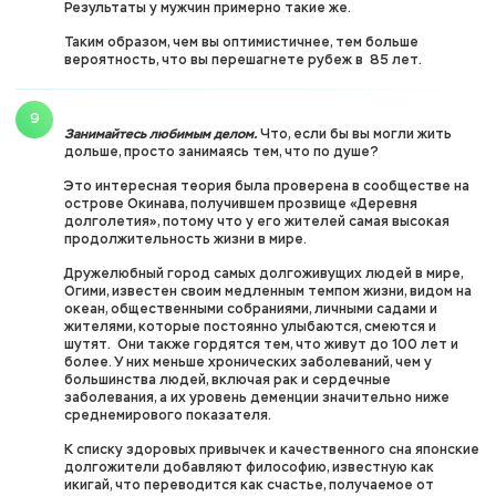
Результаты у мужчин примерно такие же.
Таким образом, чем вы оптимистичнее, тем больше
вероятность, что вы перешагнете рубеж в 85 лет.
Занимайтесь любимым делом.
Что, если бы вы могли жить
дольше, просто занимаясь тем, что по душе?
Это интересная теория была проверена в сообществе на
острове Окинава, получившем прозвище «Деревня
долголетия», потому что у его жителей самая высокая
продолжительность жизни в мире.
Дружелюбный город самых долгоживущих людей в мире,
Огими, известен своим медленным темпом жизни, видом на
океан, общественными собраниями, личными садами и
жителями, которые постоянно улыбаются, смеются и
шутят. Они также гордятся тем, что живут до 100 лет и
более. У них меньше хронических заболеваний, чем у
большинства людей, включая рак и сердечные
заболевания, а их уровень деменции значительно ниже
среднемирового показателя.
К списку здоровых привычек и качественного сна японские
долгожители добавляют философию, известную как
икигай, что переводится как счастье, получаемое от