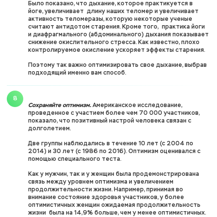
Было показано, что дыхание, которое практикуется в
йоге, увеличивает длину наших теломер и увеличивает
активность теломеразы, которую некоторые ученые
считают антидотом старения. Кроме того, практика йоги
и диафрагмального (абдоминального) дыхания показывает
снижение окислительного стресса. Как известно, плохо
контролируемое окисление ускоряет эффекты старения.
Поэтому так важно оптимизировать свое дыхание, выбрав
подходящий именно вам способ.
Сохраняйте оптимизм.
Американское исследование,
проведенное с участием более чем 70 000 участников,
показало, что позитивный настрой человека связан с
долголетием.
Две группы наблюдались в течение 10 лет (с 2004 по
2014) и 30 лет (с 1986 по 2016). Оптимизм оценивался с
помощью специального теста.
Как у мужчин, так и у женщин была продемонстрирована
связь между уровнем оптимизма и увеличением
продолжительности жизни. Например, принимая во
внимание состояние здоровья участников, у более
оптимистичных женщин ожидаемая продолжительность
жизни была на 14,9% больше, чем у менее оптимистичных.