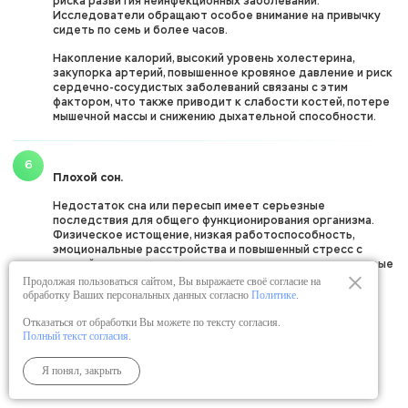
риска развития неинфекционных заболеваний.
Исследователи обращают особое внимание на привычку
сидеть по семь и более часов.
Накопление калорий, высокий уровень холестерина,
закупорка артерий, повышенное кровяное давление и риск
сердечно-сосудистых заболеваний связаны с этим
фактором, что также приводит к слабости костей, потере
мышечной массы и снижению дыхательной способности.
Плохой сон.
Недостаток сна или пересып имеет серьезные
последствия для общего функционирования организма.
Физическое истощение, низкая работоспособность,
эмоциональные расстройства и повышенный стресс с
воздействием на все системы организма – лишь некоторые
из последствий.
Продолжая пользоваться сайтом, Вы выражаете своё согласие на
обработку Ваших персональных данных согласно
Политике
.
Хотя средняя продолжительность здорового и
Отказаться от обработки Вы можете по тексту согласия.
спокойного сна составляет семь часов в день для
Полный текст согласия
.
здоровых взрослых и восемь для детей, исследования
показывают, что меньшее или большее количество сна
ставит людей в спектр высокого риска, особенно если
Я понял, закрыть
проблема носит хронический характер.