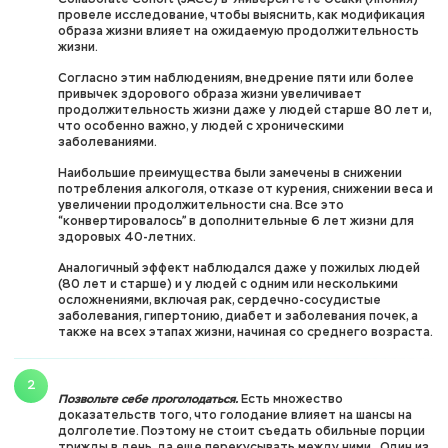
Collaborate Cohort (JACC) в Университете Осаки (Япония)
провеле исследование, чтобы выяснить, как модификация
образа жизни влияет на ожидаемую продолжительность
жизни.
Согласно этим наблюдениям, внедрение пяти или более
привычек здорового образа жизни увеличивает
продолжительность жизни даже у людей старше 80 лет и,
что особенно важно, у людей с хроническими
заболеваниями.
Наибольшие преимущества были замечены в снижении
потребления алкоголя, отказе от курения, снижении веса и
увеличении продолжительности сна. Все это
“конвертировалось” в дополнительные 6 лет жизни для
здоровых 40-летних.
Аналогичный эффект наблюдался даже у пожилых людей
(80 лет и старше) и у людей с одним или несколькими
осложнениями, включая рак, сердечно-сосудистые
заболевания, гипертонию, диабет и заболевания почек, а
также на всех этапах жизни, начиная со среднего возраста.
Позвольте себе проголодаться.
Есть множество
доказательств того, что голодание влияет на шансы на
долголетие. Поэтому не стоит съедать обильные порции