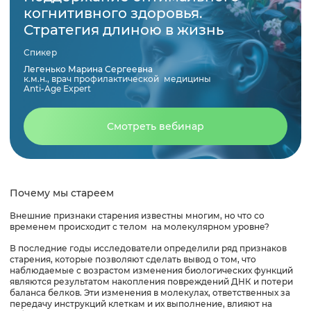
когнитивного здоровья.
Как достичь долголетия
Стратегия длиною в жизнь
Спикер
Диета долгожителей
Легенько Марина Сергеевна
к.м.н., врач профилактической медицины
Anti-Age Expert
Привычки, которые сокращают жизнь
Смотреть вебинар
Краткие выводы
Список использованной литературы
Почему мы стареем
Внешние признаки старения известны многим, но что со
временем происходит с телом на молекулярном уровне?
В последние годы исследователи определили ряд признаков
старения, которые позволяют сделать вывод о том, что
наблюдаемые с возрастом изменения биологических функций
являются результатом накопления повреждений ДНК и потери
баланса белков. Эти изменения в молекулах, ответственных за
передачу инструкций клеткам и их выполнение, влияют на