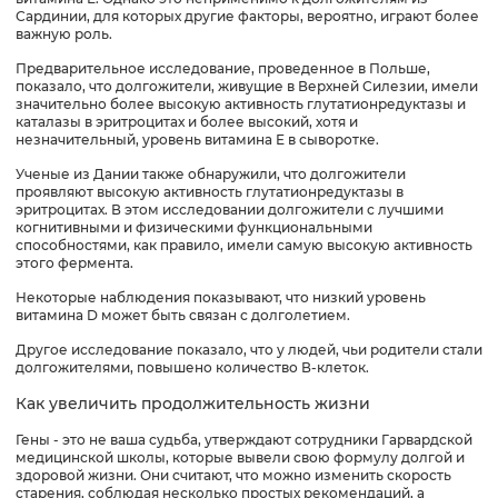
Сардинии, для которых другие факторы, вероятно, играют более
важную роль.
Предварительное исследование, проведенное в Польше,
показало, что долгожители, живущие в Верхней Силезии, имели
значительно более высокую активность глутатионредуктазы и
каталазы в эритроцитах и ​​более высокий, хотя и
незначительный, уровень витамина Е в сыворотке.
Ученые из Дании также обнаружили, что долгожители
проявляют высокую активность глутатионредуктазы в
эритроцитах. В этом исследовании долгожители с лучшими
когнитивными и физическими функциональными
способностями, как правило, имели самую высокую активность
этого фермента.
Некоторые наблюдения показывают, что низкий уровень
витамина D может быть связан с долголетием.
Другое исследование показало, что у людей, чьи родители стали
долгожителями, повышено количество В-клеток.
Как увеличить продолжительность жизни
Гены - это не ваша судьба, утверждают сотрудники Гарвардской
медицинской школы, которые вывели свою формулу долгой и
здоровой жизни. Они считают, что можно изменить скорость
старения, соблюдая несколько простых рекомендаций, а