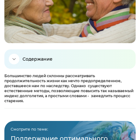
Содержание
Большинство людей склонны рассматривать
Почему мы стареем
продолжительность жизни как нечто предопределенное,
доставшееся нам по наследству. Однако существуют
естественные методы, позволяющие повысить так называемый
Биохимические факторы долголетия
индекс долголетия, а простыми словами - замедлить процесс
старения.
Как увеличить продолжительность жизни
Смотрите по теме:
Ключи к долголетию
Поддержание оптимального