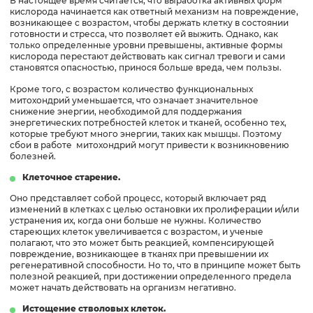
В настоящее время считается, что выработка активных форм
кислорода начинается как ответный механизм на повреждение,
возникающее с возрастом, чтобы держать клетку в состоянии
готовности и стресса, что позволяет ей выжить. Однако, как
только определенные уровни превышены, активные формы
кислорода перестают действовать как сигнал тревоги и сами
становятся опасностью, принося больше вреда, чем пользы.
Кроме того, с возрастом количество функциональных
митохондрий уменьшается, что означает значительное
снижение энергии, необходимой для поддержания
энергетических потребностей клеток и тканей, особенно тех,
которые требуют много энергии, таких как мышцы. Поэтому
сбои в работе митохондрий могут привести к возникновению
болезней.
Клеточное старение.
Оно представляет собой процесс, который включает ряд
изменений в клетках с целью остановки их пролиферации и/или
устранения их, когда они больше не нужны. Количество
стареющих клеток увеличивается с возрастом, и ученые
полагают, что это может быть реакцией, компенсирующей
повреждение, возникающее в тканях при превышении их
регенеративной способности. Но то, что в принципе может быть
полезной реакцией, при достижении определенного предела
может начать действовать на организм негативно.
Истощение стволовых клеток.