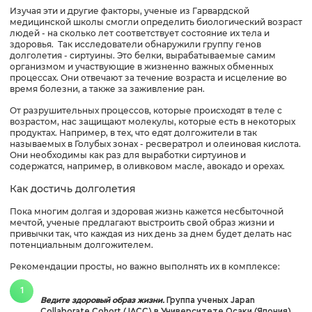
Изучая эти и другие факторы, ученые из Гарвардской
медицинской школы смогли определить биологический возраст
людей - на сколько лет соответствует состояние их тела и
здоровья. Так исследователи обнаружили группу генов
долголетия - сиртуины. Это белки, вырабатываемые самим
организмом и участвующие в жизненно важных обменных
процессах. Они отвечают за течение возраста и исцеление во
время болезни, а также за заживление ран.
От разрушительных процессов, которые происходят в теле с
возрастом, нас защищают молекулы, которые есть в некоторых
продуктах. Например, в тех, что едят долгожители в так
называемых в Голубых зонах - ресвератрол и олеиновая кислота.
Они необходимы как раз для выработки сиртуинов и
содержатся, например, в оливковом масле, авокадо и орехах.
Как достичь долголетия
Пока многим долгая и здоровая жизнь кажется несбыточной
мечтой, ученые предлагают выстроить свой образ жизни и
привычки так, что каждая из них день за днем будет делать нас
потенциальным долгожителем.
Рекомендации просты, но важно выполнять их в комплексе:
Ведите здоровый образ жизни.
Группа ученых Japan