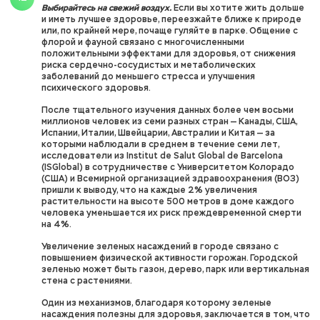
Выбирайтесь на свежий воздух.
Если вы хотите жить дольше
и иметь лучшее здоровье, переезжайте ближе к природе
или, по крайней мере, почаще гуляйте в парке. Общение с
флорой и фауной связано с многочисленными
положительными эффектами для здоровья, от снижения
риска сердечно-сосудистых и метаболических
заболеваний до меньшего стресса и улучшения
психического здоровья.
После тщательного изучения данных более чем восьми
миллионов человек из семи разных стран — Канады, США,
Испании, Италии, Швейцарии, Австралии и Китая — за
которыми наблюдали в среднем в течение семи лет,
исследователи из Institut de Salut Global de Barcelona
(ISGlobal) в сотрудничестве с Университетом Колорадо
(США) и Всемирной организацией здравоохранения (ВОЗ)
пришли к выводу, что на каждые 2% увеличения
растительности на высоте 500 метров в доме каждого
человека уменьшается их риск преждевременной смерти
на 4%.
Увеличение зеленых насаждений в городе связано с
повышением физической активности горожан. Городской
зеленью может быть газон, дерево, парк или вертикальная
стена с растениями.
Один из механизмов, благодаря которому зеленые
насаждения полезны для здоровья, заключается в том, что