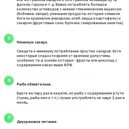
или 40 граммов макарон и 300 граммов чечевицы, нута,
фасоли, гороха и т. д. Важно потреблять большое
количество углеводов с низким гликемическим индексом
(бобовые, овощи), уменьшая продукты, которые слишком
богаты крахмалом (макароны, хлеб, пицца и картофель) и
сахаром (фруктовые соки, булочки, газированные напитки).
Минимум сахара.
Сведите к минимуму потребление простых сахаров. Хотя
некоторые сладости время от времени допустимы,
особенно те, в основе которых - фрукты или шоколад с
содержанием какао выше 85%.
Рыба обязательна.
Ешьте ее пару раз в неделю, но рыбу с содержанием ртути
(тунец, рыба-меч и т.п.) лучше употреблять не чаще 2 раз в
месяц.
Двухразовое питание.