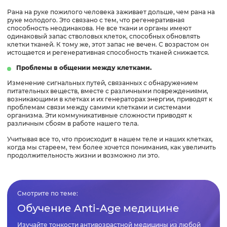
Рана на руке пожилого человека заживает дольше, чем рана на
руке молодого. Это связано с тем, что регенеративная
способность неодинакова. Не все ткани и органы имеют
одинаковый запас стволовых клеток, способных обновлять
клетки тканей. К тому же, этот запас не вечен. С возрастом он
истощается и регенеративная способность тканей снижается.
Проблемы в общении между клетками.
Изменение сигнальных путей, связанных с обнаружением
питательных веществ, вместе с различными повреждениями,
возникающими в клетках и их генераторах энергии, приводят к
проблемам связи между самими клетками и системами
организма. Эти коммуникативные сложности приводят к
различным сбоям в работе нашего тела.
Учитывая все то, что происходит в нашем теле и наших клетках,
когда мы стареем, тем более хочется понимания, как увеличить
продолжительность жизни и возможно ли это.
Смотрите по теме:
Обучение Anti-Age медицине
Изучайте тонкости антивозрастной медицины из любой