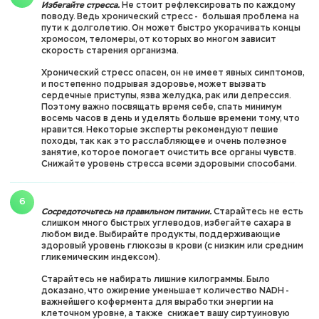
Избегайте стресса.
Не стоит рефлексировать по каждому
поводу. Ведь хронический стресс - большая проблема на
пути к долголетию. Он может быстро укорачивать концы
хромосом, теломеры, от которых во многом зависит
скорость старения организма.
Хронический стресс опасен, он не имеет явных симптомов,
и постепенно подрывая здоровье, может вызвать
сердечные приступы, язва желудка, рак или депрессия.
Поэтому важно посвящать время себе, спать минимум
восемь часов в день и уделять больше времени тому, что
нравится. Некоторые эксперты рекомендуют пешие
походы, так как это расслабляющее и очень полезное
занятие, которое помогает очистить все органы чувств.
Снижайте уровень стресса всеми здоровыми способами.
Сосредоточьтесь на правильном питании.
Старайтесь не есть
слишком много быстрых углеводов, избегайте сахара в
любом виде. Выбирайте продукты, поддерживающие
здоровый уровень глюкозы в крови (с низким или средним
гликемическим индексом).
Старайтесь не набирать лишние килограммы. Было
доказано, что ожирение уменьшает количество NADH -
важнейшего кофермента для выработки энергии на
клеточном уровне, а также снижает вашу сиртуиновую