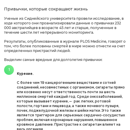
Привычки, которые сокращают жизнь
Ученые из Сиднейского университета провели исследование, в
ходе которого они проанализировали данные о привычках 232
000 австралийцев в возрасте 45 лет и старше, полученные в
течение шести лет непрерывного мониторинга.
Результаты, опубликованные в журнале PLOS Medicine, говорят о
том, что более половины смертей в мире можно отнести на счет
определенных пристрастий людей.
Выделим самые вредные для долголетия привычки:
Курение.
С более чем 19 канцерогенными веществами и сотней
соединений, несовместимых с организмом, сигареты прямо
или косвенно несут ответственность почти за шесть
миллионов смертей каждый год. Среди онкозаболеваний,
которые вызывает курение, — рак легких, ротовой
полости, гортани и пищевода, а также мочевого пузыря,
почек, поджелудочной железы и шейки матки. Это также
является триггером для серьезных сердечно-сосудистых
проблем, включая коронарные нарушения, повышенное
кровяное давление. Пристрастие к сигаретам влияет на
весь организм.