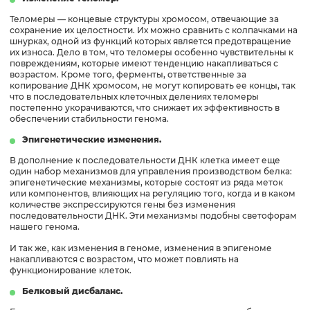
Теломеры — концевые структуры хромосом, отвечающие за
сохранение их целостности. Их можно сравнить с колпачками на
шнурках, одной из функций которых является предотвращение
их износа. Дело в том, что теломеры особенно чувствительны к
повреждениям, которые имеют тенденцию накапливаться с
возрастом. Кроме того, ферменты, ответственные за
копирование ДНК хромосом, не могут копировать ее концы, так
что в последовательных клеточных делениях теломеры
постепенно укорачиваются, что снижает их эффективность в
обеспечении стабильности генома.
Эпигенетические изменения.
В дополнение к последовательности ДНК клетка имеет еще
один набор механизмов для управления производством белка:
эпигенетические механизмы, которые состоят из ряда меток
или компонентов, влияющих на регуляцию того, когда и в каком
количестве экспрессируются гены без изменения
последовательности ДНК. Эти механизмы подобны светофорам
нашего генома.
И так же, как изменения в геноме, изменения в эпигеноме
накапливаются с возрастом, что может повлиять на
функционирование клеток.
Белковый дисбаланс.