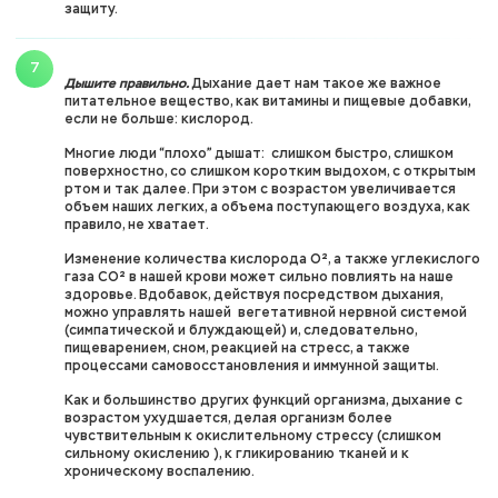
защиту.
Дышите правильно.
Дыхание дает нам такое же важное
питательное вещество, как витамины и пищевые добавки,
если не больше: кислород.
Многие люди “плохо” дышат: слишком быстро, слишком
поверхностно, со слишком коротким выдохом, с открытым
ртом и так далее. При этом с возрастом увеличивается
объем наших легких, а объема поступающего воздуха, как
правило, не хватает.
Изменение количества кислорода O², а также углекислого
газа CO² в нашей крови может сильно повлиять на наше
здоровье. Вдобавок, действуя посредством дыхания,
можно управлять нашей вегетативной нервной системой
(симпатической и блуждающей) и, следовательно,
пищеварением, сном, реакцией на стресс, а также
процессами самовосстановления и иммунной защиты.
Как и большинство других функций организма, дыхание с
возрастом ухудшается, делая организм более
чувствительным к окислительному стрессу (слишком
сильному окислению ), к гликированию тканей и к
хроническому воспалению.