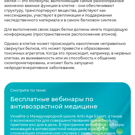
Белки — это молекулы, выполняющие самые разнообразные
жизненно важные функции в клетке - они обеспечивают
структуру, транспортируют вещества, действуют как
мессенджеры, участвуют в репликации и поддержании
наследственного материала и в самом белковом синтезе.
Для выполнения своих задач белки должны иметь подходящую
конформацию (пространственное расположение атомов).
Однако в клетке может происходить накопление неправильно
свернутых белков, что может привести к образованию
токсичных агрегатов. Когда это происходит, например, в нервных
клетках, их выживаемость или их способность к общению
скомпрометированы, и может быть запущено
нейродегенеративное заболевание.
Смотрите по теме:
Бесплатные вебинары по
антивозрастной медицине
Узнайте о Международной школе Anti-Age Expert, а также
о возможностях для совершенствования врачебной
практики изо дня в день. В программе вебинаров - обзоры
инноваций в антивозрастной медицине и разборы
сложнейших клинических случаев с рекомендациями,