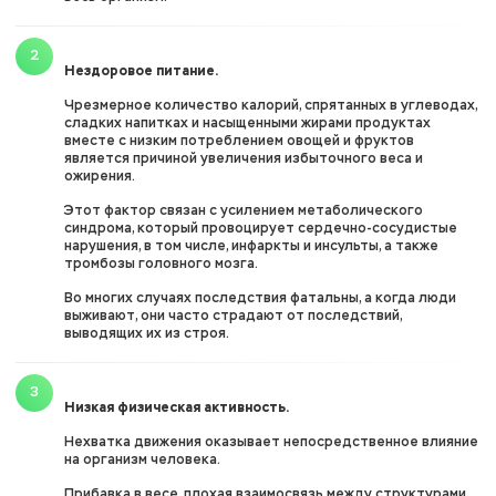
Нездоровое питание.
Чрезмерное количество калорий, спрятанных в углеводах,
сладких напитках и насыщенными жирами продуктах
вместе с низким потреблением овощей и фруктов
является причиной увеличения избыточного веса и
ожирения.
Этот фактор связан с усилением метаболического
синдрома, который провоцирует сердечно-сосудистые
нарушения, в том числе, инфаркты и инсульты, а также
тромбозы головного мозга.
Во многих случаях последствия фатальны, а когда люди
выживают, они часто страдают от последствий,
выводящих их из строя.
Низкая физическая активность.
Нехватка движения оказывает непосредственное влияние
на организм человека.
Прибавка в весе, плохая взаимосвязь между структурами