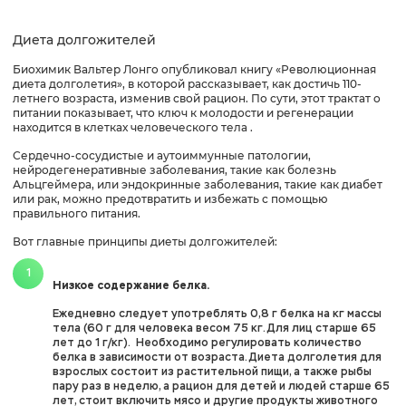
Диета долгожителей
Биохимик Вальтер Лонго опубликовал книгу «Революционная
диета долголетия», в которой рассказывает, как достичь 110-
летнего возраста, изменив свой рацион. По сути, этот трактат о
питании показывает, что ключ к молодости и регенерации
находится в клетках человеческого тела .
Сердечно-сосудистые и аутоиммунные патологии,
нейродегенеративные заболевания, такие как болезнь
Альцгеймера, или эндокринные заболевания, такие как диабет
или рак, можно предотвратить и избежать с помощью
правильного питания.
Вот главные принципы диеты долгожителей:
Низкое содержание белка.
Ежедневно следует употреблять 0,8 г белка на кг массы
тела (60 г для человека весом 75 кг. Для лиц старше 65
лет до 1 г/кг). Необходимо регулировать количество
белка в зависимости от возраста. Диета долголетия для
взрослых состоит из растительной пищи, а также рыбы
пару раз в неделю, а рацион для детей и людей старше 65
лет, стоит включить мясо и другие продукты животного