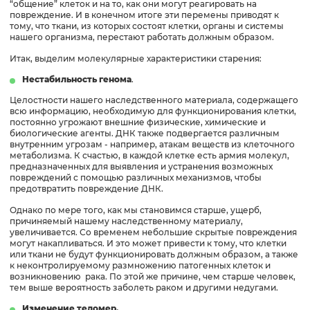
“общение” клеток и на то, как они могут реагировать на
повреждение. И в конечном итоге эти перемены приводят к
тому, что ткани, из которых состоят клетки, органы и системы
нашего организма, перестают работать должным образом.
Итак, выделим молекулярные характеристики старения:
Нестабильность генома
.
Целостности нашего наследственного материала, содержащего
всю информацию, необходимую для функционирования клетки,
постоянно угрожают внешние физические, химические и
биологические агенты. ДНК также подвергается различным
внутренним угрозам - например, атакам веществ из клеточного
метаболизма. К счастью, в каждой клетке есть армия молекул,
предназначенных для выявления и устранения возможных
повреждений с помощью различных механизмов, чтобы
предотвратить повреждение ДНК.
Однако по мере того, как мы становимся старше, ущерб,
причиняемый нашему наследственному материалу,
увеличивается. Со временем небольшие скрытые повреждения
могут накапливаться. И это может привести к тому, что клетки
или ткани не будут функционировать должным образом, а также
к неконтролируемому размножению патогенных клеток и
возникновению рака. По этой же причине, чем старше человек,
тем выше вероятность заболеть раком и другими недугами.
Изменение теломер.