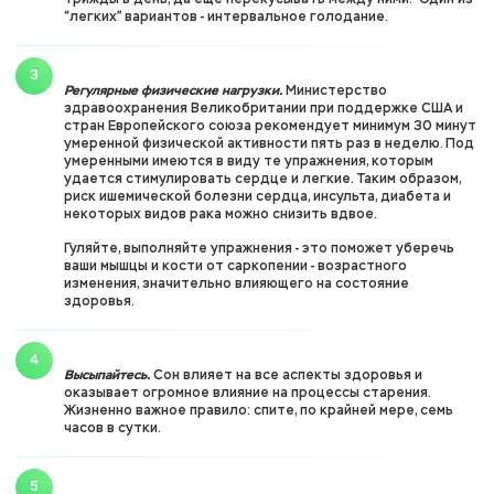
трижды в день, да еще перекусывать между ними. Один из
“легких” вариантов - интервальное голодание.
Регулярные физические нагрузки.
Министерство
здравоохранения Великобритании при поддержке США и
стран Европейского союза рекомендует минимум 30 минут
умеренной физической активности пять раз в неделю. Под
умеренными имеются в виду те упражнения, которым
удается стимулировать сердце и легкие. Таким образом,
риск ишемической болезни сердца, инсульта, диабета и
некоторых видов рака можно снизить вдвое.
Гуляйте, выполняйте упражнения - это поможет уберечь
ваши мышцы и кости от саркопении - возрастного
изменения, значительно влияющего на состояние
здоровья.
Высыпайтесь.
Сон влияет на все аспекты здоровья и
оказывает огромное влияние на процессы старения.
Жизненно важное правило: спите, по крайней мере, семь
часов в сутки.