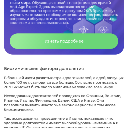
точки мира. Обучающая онлайн-платформа для врачей
Anti-Age Expert: Здесь выкладываются лекции
образовательных программ с доступом 24/7. Врачи могут
изучать материалы необходимое количество раз, задавать
вопросы и обсуждать интересные клинические случаи с
коллегами в специальных чатах.
Узнать подробнее
Биохимические факторы долголетия
В большей части развитых стран долгожителей, людей, живущих
более 100 лет, становится все больше. Согласно прогнозам, к
2030 их может быть около миллиона человек во всем мире.
Исследования долгожителей проводятся во Франции, Венгрии,
Японии, Италии, Финляндии, Дании, США и Китае. Они
позволили выявить некоторые закономерности, в том числе,
биохимические.
Так, исследования, проведенные в Италии, показывают, что
здоровые долгожители имеют высокий уровень витамина А и
витамина Е. Однако это неприменимо к долгожителям из