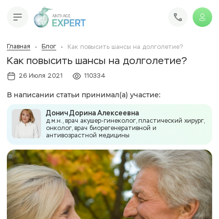
Главная
Блог
Как повысить шансы на долголетие?
Как повысить шансы на долголетие?
26 Июля 2021
110334
В написании статьи принимал(а) участие:
Донич Дорина Алексеевна
д.м.н., врач акушер-гинеколог, пластический хирург,
онколог, врач биорегенеративной и
антивозрастной медицины