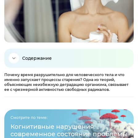
Содержание
Почему время разрушительно для человеческого тела и что
Что такое свободные радикалы?
именно запускает процессы старения? Одна из теорий,
объясняющих неизбежную деградацию организма, связывает
ее с чрезмерной активностью свободных радикалов.
Суть свободнорадикальной теории старения
Свободные радикалы и старение
Смотрите по теме:
Когнитивные нарушения:
Защита от свободных радикалов
современное состояние проблемы