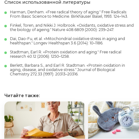
Список использованной литературы
Harman, Denham. «Free radical theory of aging." Free Radicals:
From Basic Science to Medicine. Birkhäuser Basel, 1993. 124–143.
Finkel, Toren, and Nikki J. Holbrook. «Oxidants, oxidative stress and
the biology of ageing." Nature 408.6809 (2000): 239–247.
Dai, Dao-Fu, et al. «Mitochondrial oxidative stress in aging and
healthspan." Longev Healthspan 3.6 (2014): 10–1186.
Stadtman, Earl R. «Protein oxidation and aging." Free radical
research 40.12 (2006): 1250–1258.
Berlett, Barbara S., and Earl R. Stadtman. «Protein oxidation in
aging, disease, and oxidative stress." Journal of Biological
Chemistry 272.33 (1997): 20313–20316.
Читайте также: