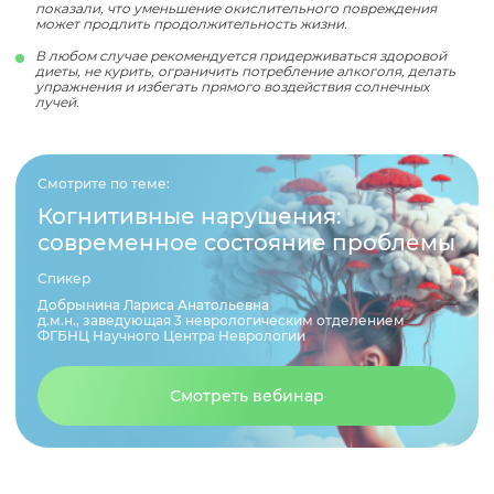
показали, что уменьшение окислительного повреждения
может продлить продолжительность жизни.
В любом случае рекомендуется придерживаться здоровой
диеты, не курить, ограничить потребление алкоголя, делать
упражнения и избегать прямого воздействия солнечных
лучей.
Смотрите по теме:
Когнитивные нарушения:
современное состояние проблемы
Спикер
Добрынина Лариса Анатольевна
д.м.н., заведующая 3 неврологическим отделением
ФГБНЦ Научного Центра Неврологии
Смотреть вебинар