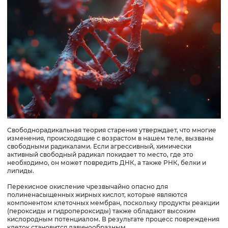
Свободнорадикальная теория старения утверждает, что многие
изменения, происходящие с возрастом в нашем теле, вызваны
свободными радикалами. Если агрессивный, химически
активный свободный радикал покидает то место, где это
необходимо, он может повредить ДНК, а также РНК, белки и
липиды.
Перекисное окисление чрезвычайно опасно для
полиненасыщенных жирных кислот, которые являются
компонентом клеточных мембран, поскольку продукты реакции
(пероксиды и гидропероксиды) также обладают высоким
кислородным потенциалом. В результате процесс повреждения
клеток становится лавинообразным.