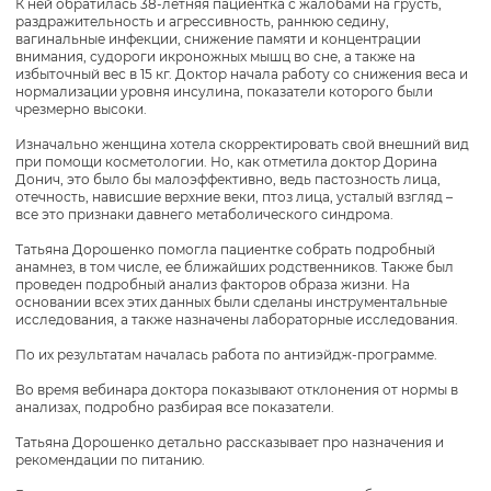
К ней обратилась 38-летняя пациентка с жалобами на грусть,
раздражительность и агрессивность, раннюю седину,
вагинальные инфекции, снижение памяти и концентрации
внимания, судороги икроножных мышц во сне, а также на
избыточный вес в 15 кг. Доктор начала работу со снижения веса и
нормализации уровня инсулина, показатели которого были
чрезмерно высоки.
Изначально женщина хотела скорректировать свой внешний вид
при помощи косметологии. Но, как отметила доктор Дорина
Донич, это было бы малоэффективно, ведь пастозность лица,
отечность, нависшие верхние веки, птоз лица, усталый взгляд –
все это признаки давнего метаболического синдрома.
Татьяна Дорошенко помогла пациентке собрать подробный
анамнез, в том числе, ее ближайших родственников. Также был
проведен подробный анализ факторов образа жизни. На
основании всех этих данных были сделаны инструментальные
исследования, а также назначены лабораторные исследования.
По их результатам началась работа по антиэйдж-программе.
Во время вебинара доктора показывают отклонения от нормы в
анализах, подробно разбирая все показатели.
Татьяна Дорошенко детально рассказывает про назначения и
рекомендации по питанию.