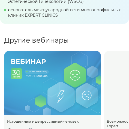
Эстетической Гинекологии (WSCG)
основатель международной сети многопрофильных
клиник EXPERT CLINICS
Другие вебинары
Истощенный и депрессивный человек
Возможност
Expert