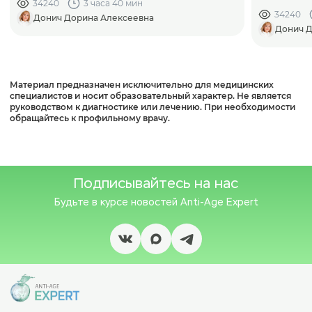
34240
3 часа 40 мин
34240
Донич Дорина Алексеевна
Донич Д
Материал предназначен исключительно для медицинских
специалистов и носит образовательный характер. Не является
руководством к диагностике или лечению. При необходимости
обращайтесь к профильному врачу.
Подписывайтесь на нас
Будьте в курсе новостей
Anti-Age Expert