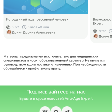
Истощенный и депрессивный человек
Возможност
Expert
3072
3 часа 40 мин
3072
Донич Дорина Алексеевна
Донич Д
Материал предназначен исключительно для медицинских
специалистов и носит образовательный характер. Не является
руководством к диагностике или лечению. При необходимости
обращайтесь к профильному врачу.
Подписывайтесь на нас
Будьте в курсе новостей
Anti-Age Expert