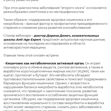
При этом диагностика заболеваний “второго мозга” осложняется
разнообразием симптомов и их неспецифичностью.
Таким образом, поддержание здоровья кишечника и его
микробиома – важный фактор в профилактике преждевременного
старения и снижении риска развития онкозаболеваний.
Спикер вебинара –
доктор Дорина Донич, основательница
школы Anti-Age Expert
, предложит актуальные научные данные,
основанные на последних исследованиях в области
антивозрастной медицины.
Главные темы этой онлайн-встречи:
-
Кишечник как метаболически активный орган.
Он играет
ключевую роль в обмене веществ, синтезе витаминов, а также в
выработке короткоцепочечных жирных кислот (КЦЖК), таких как
ацетат, пропионат и бутират. Эти метаболиты обладают
противовоспалительными свойствами и помогают поддерживать
барьерную функцию кишечника. Однако с возрастом и
нарушением баланса микробиоты выработка этих метаболитов
снижается, что приводит к накоплению токсинов, развитию
хронического воспаления и ослаблению защитных функций
организма. Обсудим, как поддержание здоровья кишечника,
восстановление нормального состава микробиоты и выработка
КЦЖК может замедлить старение, снизить риск заболеваний и
улучшить общее состояние здоровья.