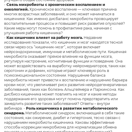
-
Связь микробиоты с хроническим воспалением и
онкологией.
Хроническое воспаление — ключевая причина
многих возрастных заболеваний, и оно может начинаться в
кишечнике. Как именно дисбаланс микробиоты провоцирует
воспалительные процессы и повышает риск развития опухолей?
Какие меры могут помочь в профилактике рака, начиная с
улучшения работы кишечника?
-
Как кишечник влияет на работу мозга.
Недавние
исследования показали, что кишечник и мозг находятся тесной
связи через ось “кишечник-мозг”, которая включает
нейроэндокринные, иммунные и метаболические пути. Кишечная
микробиота оказывает прямое влияние на функции мозга,
регулируя настроение, когнитивные функции и поведение. Она
может воздействовать на выработку нейромедиаторов, таких как
серотонин и дофамин, которые играют ключевую роль в
психоэмоциональном состоянии. Нарушение баланса
микробиоты может привести к воспалению и нарушению барьера
крови-мозг, что увеличивает риск развития нейродегенеративных
заболеваний, таких как болезнь Альцгеймера и Паркинсона. Как
дисбиоз кишечника может повлиять на мозг и какие методы
поддержания его здоровья могут помочь предотвратить или
замедлить развитие таких заболеваний? Ответы – внутри
вебинара. -
Роль кишечника в развитии метаболического
синдрома.
Метаболический синдром, включающий в себя такие
состояния, как ожирение, диабет и гипертония, тесно связан с
нарушением микробиоты кишечника. Каковы эффективные
способы коррекции микробиома для нормализации обмена
веществ и снижения риска метаболических заболеваний?