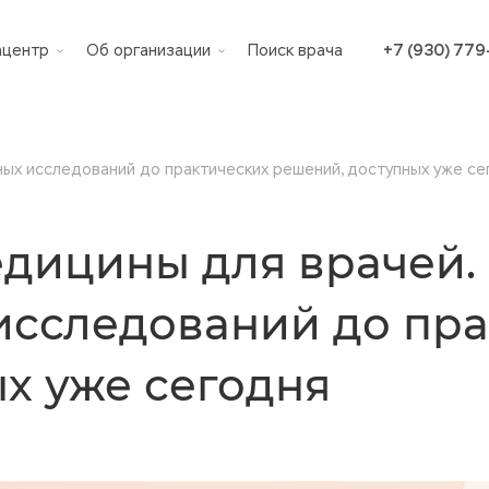
ацентр
Об организации
Поиск врача
+7 (930) 77
ых исследований до практических решений, доступных уже се
едицины для врачей.
исследований до пра
х уже сегодня