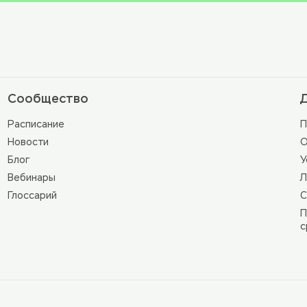
Сообщество
Расписание
П
Новости
О
Блог
У
Вебинары
Л
Глоссарий
С
П
с