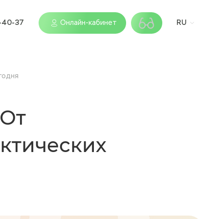
9-40-37
Онлайн-кабинет
RU
годня
 От
ктических