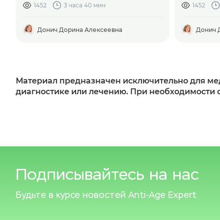
1452
3 часа 40 мин
1452
Донич Дорина Алексеевна
Донич 
Материал предназначен исключительно для мед
диагностике или лечению. При необходимости 
Подписывайтесь на нас
Будьте в курсе новостей
Anti-Age Expert