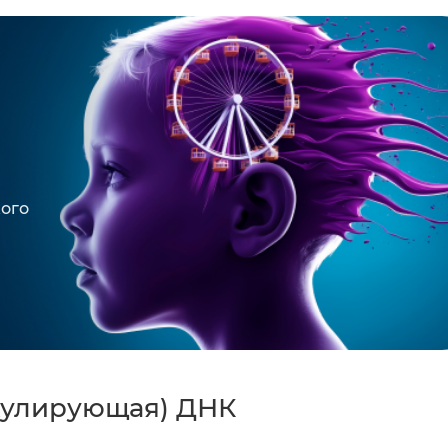
кого
ркулирующая) ДНК