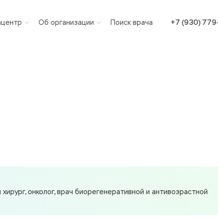
ацентр
Об организации
Поиск врача
+7 (930) 77
ий хирург, онколог, врач биорегенеративной и антивозрастной