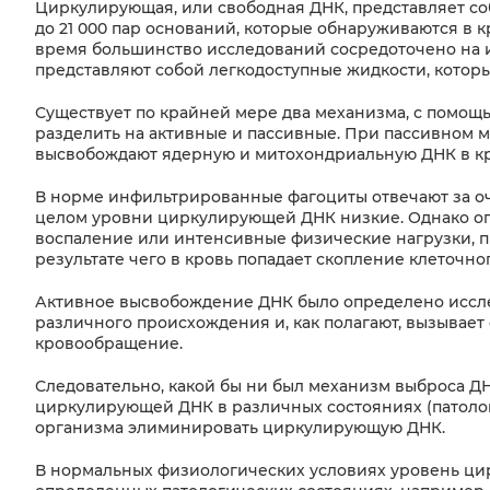
Циркулирующая, или свободная ДНК, представляет со
до 21 000 пар оснований, которые обнаруживаются в к
время большинство исследований сосредоточено на и
представляют собой легкодоступные жидкости, кото
Существует по крайней мере два механизма, с помощ
разделить на активные и пассивные. При пассивном 
высвобождают ядерную и митохондриальную ДНК в кр
В норме инфильтрированные фагоциты отвечают за очи
целом уровни циркулирующей ДНК низкие. Однако опр
воспаление или интенсивные физические нагрузки, п
результате чего в кровь попадает скопление клеточно
Активное высвобождение ДНК было определено иссл
различного происхождения и, как полагают, вызывае
кровообращение.
Следовательно, какой бы ни был механизм выброса 
циркулирующей ДНК в различных состояниях (патолог
организма элиминировать циркулирующую ДНК.
В нормальных физиологических условиях уровень ци