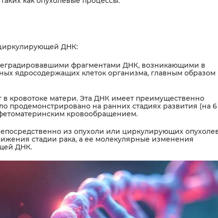
таких как опухолевые процессы.
 циркулирующей ДНК:
деградировавшими фрагментами ДНК, возникающими в
ьных ядросодержащих клеток организма, главным образом
 в кровотоке матери. Эта ДНК имеет преимущественно
ло продемонстрировано на ранних стадиях развития (на 6
у фетоматеринским кровообращением.
епосредственно из опухоли или циркулирующих опухоле
вижения стадии рака, а ее молекулярные изменения
щей ДНК.