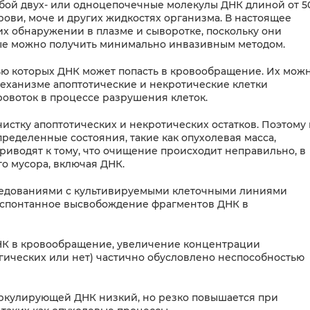
бой двух- или одноцепочечные молекулы ДНК длиной от 5
рови, моче и других жидкостях организма. В настоящее
х обнаружении в плазме и сыворотке, поскольку они
рые можно получить минимально инвазивным методом.
ью которых ДНК может попасть в кровообращение. Их мож
механизме апоптотические и некротические клетки
овоток в процессе разрушения клеток.
стку апоптотических и некротических остатков. Поэтому 
еделенные состояния, такие как опухолевая масса,
риводят к тому, что очищение происходит неправильно, в
го мусора, включая ДНК.
едованиями с культивируемыми клеточными линиями
т спонтанное высвобождение фрагментов ДНК в
ДНК в кровообращение, увеличение концентрации
ических или нет) частично обусловлено неспособностью
ркулирующей ДНК низкий, но резко повышается при