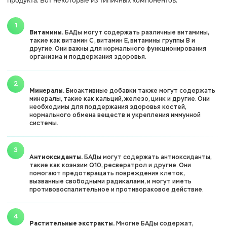
продукта. Вот некоторые из типичных компонентов:
Витамины.
БАДы могут содержать различные витамины,
такие как витамин С, витамин Е, витамины группы В и
другие. Они важны для нормального функционирования
организма и поддержания здоровья.
Минералы.
Биоактивные добавки также могут содержать
минералы, такие как кальций, железо, цинк и другие. Они
необходимы для поддержания здоровья костей,
нормального обмена веществ и укрепления иммунной
системы.
Антиоксиданты.
БАДы могут содержать антиоксиданты,
такие как коэнзим Q10, ресвератрол и другие. Они
помогают предотвращать повреждения клеток,
вызванные свободными радикалами, и могут иметь
противовоспалительное и противораковое действие.
Растительные экстракты.
Многие БАДы содержат,