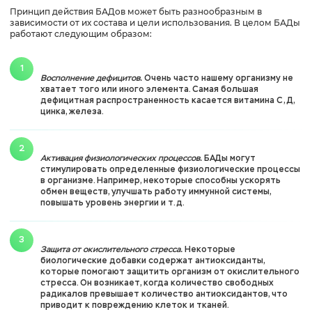
Принцип действия БАДов может быть разнообразным в
зависимости от их состава и цели использования. В целом БАДы
работают следующим образом:
Восполнение дефицитов.
Очень часто нашему организму не
хватает того или иного элемента. Самая большая
дефицитная распространенность касается витамина С, Д,
цинка, железа.
Активация физиологических процессов.
БАДы могут
стимулировать определенные физиологические процессы
в организме. Например, некоторые способны ускорять
обмен веществ, улучшать работу иммунной системы,
повышать уровень энергии и т.д.
Защита от окислительного стресса.
Некоторые
биологические добавки содержат антиоксиданты,
которые помогают защитить организм от окислительного
стресса. Он возникает, когда количество свободных
радикалов превышает количество антиоксидантов, что
приводит к повреждению клеток и тканей.