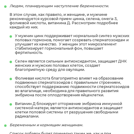
Людям, планирующим наступление беременности.
В этом случае, как правило, и женщине, и мужчине
рекомендуется курсовой прием цинка, селена, омега-3,
фолиевой кислоты, витамина Д. Рассмотрим подробнее
каждый из них.
У мужчин цинк поддерживает нормальный синтез мужских
половых гормонов, помогает созревать сперматозоидам и
улучшает их качество. У женщин этот микроэлемент
стабилизирует гормональный фон, повышает
фертильность.
Селен является сильным антиоксидантом, защищает ДНК
женских и мужских половых клеток, создает
благоприятную среду для овуляции.
Фолиевая кислота благоприятно влияет на образование
подвижных сперматозоидов с правильным строением,
способствует поддержанию подвижности сперматозоидов
во влагалище, необходима для правильного развития
эмбриона после оплодотворения яйцеклетки.
Витамин Д блокирует отторжение эмбриона иммунной
системой матери, является антиоксидантов и защищает
клетки половой системы от разрушения свободными
радикалами.
Беременным и кормящим женщинам.
Список добавок будет примерно таким же, как и при