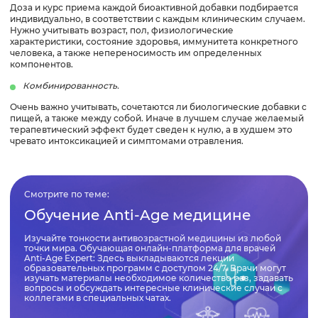
Доза и курс приема каждой биоактивной добавки подбирается
индивидуально, в соответствии с каждым клиническим случаем.
Нужно учитывать возраст, пол, физиологические
характеристики, состояние здоровья, иммунитета конкретного
человека, а также непереносимость им определенных
компонентов.
Комбинированность.
Очень важно учитывать, сочетаются ли биологические добавки с
пищей, а также между собой. Иначе в лучшем случае желаемый
терапевтический эффект будет сведен к нулю, а в худшем это
чревато интоксикацией и симптомами отравления.
Смотрите по теме:
Обучение Anti-Age медицине
Изучайте тонкости антивозрастной медицины из любой
точки мира. Обучающая онлайн-платформа для врачей
Anti-Age Expert: Здесь выкладываются лекции
образовательных программ с доступом 24/7. Врачи могут
изучать материалы необходимое количество раз, задавать
вопросы и обсуждать интересные клинические случаи с
коллегами в специальных чатах.