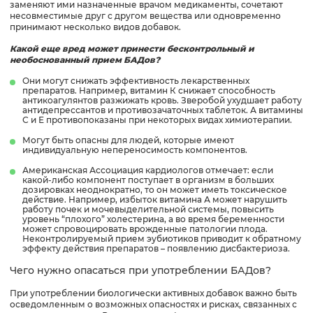
заменяют ими назначенные врачом медикаменты, сочетают
несовместимые друг с другом вещества или одновременно
принимают несколько видов добавок.
Какой еще вред может принести бесконтрольный и
необоснованный прием БАДов?
Они могут снижать эффективность лекарственных
препаратов. Например, витамин К снижает способность
антикоагулянтов разжижать кровь. Зверобой ухудшает работу
антидепрессантов и противозачаточных таблеток. А витамины
С и Е противопоказаны при некоторых видах химиотерапии.
Могут быть опасны для людей, которые имеют
индивидуальную непереносимость компонентов.
Американская Ассоциация кардиологов отмечает: если
какой-либо компонент поступает в организм в больших
дозировках неоднократно, то он может иметь токсическое
действие. Например, избыток витамина А может нарушить
работу почек и мочевыделительной системы, повысить
уровень “плохого” холестерина, а во время беременности
может спровоцировать врожденные патологии плода.
Неконтролируемый прием эубиотиков приводит к обратному
эффекту действия препаратов – появлению дисбактериоза.
Чего нужно опасаться при употреблении БАДов?
При употреблении биологически активных добавок важно быть
осведомленным о возможных опасностях и рисках, связанных с