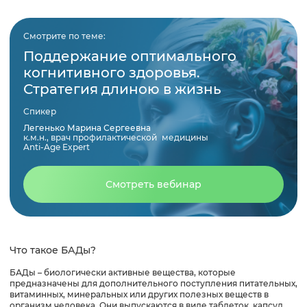
Отличие от витаминов
Смотрите по теме:
Поддержание оптимального
когнитивного здоровья.
Что входит в состав БАДов?
Стратегия длиною в жизнь
Спикер
Для кого полезны БАДы
Легенько Марина Сергеевна
к.м.н., врач профилактической медицины
Anti-Age Expert
Вредны ли БАДы
Смотреть вебинар
Чего нужно опасаться при употреблении БАДов?
Что нужно учитывать при употреблении БАД
Что такое БАДы?
Краткие выводы
БАДы – биологически активные вещества, которые
предназначены для дополнительного поступления питательных,
витаминных, минеральных или других полезных веществ в
организм человека. Они выпускаются в виде таблеток, капсул,