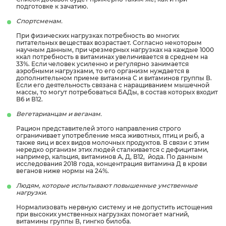
подготовке к зачатию.
Спортсменам.
При физических нагрузках потребность во многих
питательных веществах возрастает. Согласно некоторым
научным данным, при чрезмерных нагрузках на каждые 1000
ккал потребность в витаминах увеличивается в среднем на
33%. Если человек усиленно и регулярно занимается
аэробными нагрузками, то его организм нуждается в
дополнительном приеме витамина С и витаминов группы В.
Если его деятельность связана с наращиванием мышечной
массы, то могут потребоваться БАДы, в состав которых входит
В6 и В12.
Вегетарианцам и веганам.
Рацион представителей этого направления строго
ограничивает употребление мяса животных, птиц и рыб, а
также яиц и всех видов молочных продуктов. В связи с этим
нередко организм этих людей сталкивается с дефицитами,
например, кальция, витаминов А, Д, В12, йода. По данным
исследования 2018 года, концентрация витамина Д в крови
веганов ниже нормы на 24%.
Людям, которые испытывают повышенные умственные
нагрузки.
Нормализовать нервную систему и не допустить истощения
при высоких умственных нагрузках помогает магний,
витамины группы В, гингко билоба.