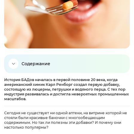
Содержание
История БАДов началась в первой половине 20 века, когда
Что такое БАДы?
американский химик Карл Ренборг создал первую добавку,
состоящую из люцерны, петрушки и водяного перца. С тех пор
индустрия развивалась и достигла невероятных промышленных
Как действуют БАДы?
масштабов.
Сегодня не существует ни одной аптеки, на витрине которой не
Виды БАДов
стояли были красивые баночки с многообещающим
содержимым. Но так ли полезны эти добавки? И почему они
настолько популярны?
Отличие от лекарственных средств