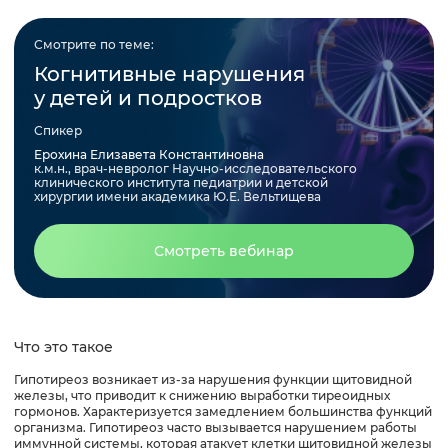
Возможные осложнения
Смотрите по теме:
Когнитивные нарушения
Диагностика гипотиреоза
у детей и подростков
Спикер
Лечение
Ерохина Елизавета Константиновна
к.м.н., врач-невролог Научно-исследовательского
клинического института педиатрии и детской
хирургии имени академика Ю.Е. Вельтищева
Краткие выводы
Смотреть вебинар
Список использованной литературы
Что это такое
Гипотиреоз возникает из-за нарушения функции щитовидной
железы, что приводит к снижению выработки тиреоидных
гормонов. Характеризуется замедлением большинства функций
организма. Гипотиреоз часто вызывается нарушением работы
иммунной системы, которая атакует клетки щитовидной железы