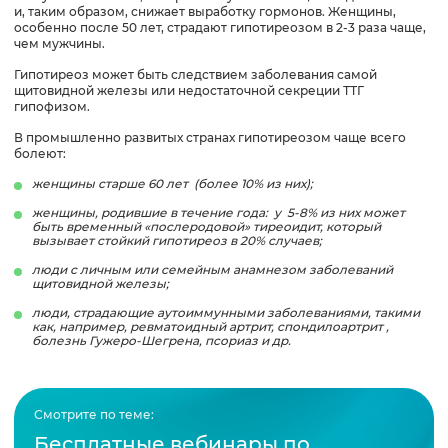
и, таким образом, снижает выработку гормонов. Женщины,
особенно после 50 лет, страдают гипотиреозом в 2-3 раза чаще,
чем мужчины.
Гипотиреоз может быть следствием заболевания самой
щитовидной железы или недостаточной секреции ТТГ
гипофизом.
В промышленно развитых странах гипотиреозом чаще всего
болеют:
женщины старше 60 лет (более 10% из них);
женщины, родившие в течение года: у 5-8% из них может
быть временный «послеродовой» тиреоидит, который
вызывает стойкий гипотиреоз в 20% случаев;
люди с личным или семейным анамнезом заболеваний
щитовидной железы;
люди, страдающие аутоиммунными заболеваниями, такими
как, например, ревматоидный артрит, спондилоартрит ,
болезнь Гужеро-Шегрена, псориаз и др.
Смотрите по теме:
Бесплатные вебинары по