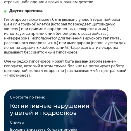
строгим наблюдением врача в раннем детстве.
Другие причины.
Гипотиреоз также может быть вызван лучевой терапией рака
шеи или грудной клетки (которая повреждает щитовидную
железу ) или приемом определенных лекарств: лития (
используется при лечении биполярного расстройства ),
интерферона (используется для лечения вирусного гепатита ,
рассеянного склероза и т. д.) или амиодарона (используется для
лечения сердечных заболеваний). Чаще всего эти лекарства
вызывают бессимптомный гипотиреоз.
Очень редко гипотиреоз может быть вызван заболеванием
гипофиза, который в этом случае больше не регулирует работу
щитовидной железы корректно ( так называемый « центральный
» гипотиреоз).
Смотрите по теме:
Когнитивные нарушения
у детей и подростков
Спикер
Ерохина Елизавета Константиновна