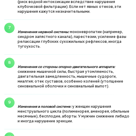
(риск водной интоксикации вследствие нарушения
клубочковой фильтрации). Если нет явных отеков, эти
нарушения кажутся незначительными.
Изменения нервной системы:
мононевропатии (например,
синдром запястного канала), парестезии, усиление фазы
релаксации глубоких сухожильных рефлексов, иногда
тугоухость.
Изменения со стороны опорно-двигательного аппарата:
снижение мышечной силы, быстрая утомляемость,
двигательная замедленность, мышечные судороги,
миалгия; отек суставов, особенно коленей (утолщение
синовиальной оболочки и синовиальный выпот).
Изменения в половой системе:
у женщин нарушения
менструального цикла (полименорея, аменорея, обильные
месячные), бесплодие, аборты. У мужчин снижение либидо
и иногда нарушение эрекции.