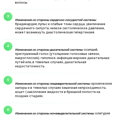
волосы.
Изменения со стороны сердечно-сосудистой системы:
брадикардия, пульс и слабые тоны сердца; увеличение
сердечного силуэта; низкое систолическое давление,
может возникнуть диастолическая гипертензия.
Изменения со стороны дыхательной системы:
осипший,
приглушенный голос (утолщение голосовых связок,
макроглоссия); гипопноэ; инфекции верхних дыхательных
путей или, в тяжелых случаях, дыхательная
недостаточность.
Изменения со стороны пищеварительной системы:
хронические
запоры и в тяжелых случаях кишечная непроходимость;
асцит ( накопление жидкости в брюшной полости на
поздних стадиях.
Изменения со стороны мочевыделительной системы:
олигурия