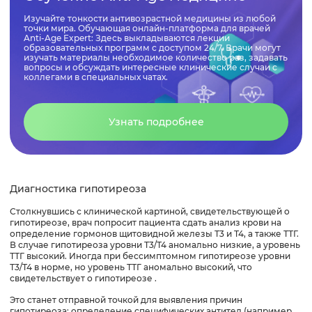
Изучайте тонкости антивозрастной медицины из любой
точки мира. Обучающая онлайн-платформа для врачей
Anti-Age Expert: Здесь выкладываются лекции
образовательных программ с доступом 24/7. Врачи могут
изучать материалы необходимое количество раз, задавать
вопросы и обсуждать интересные клинические случаи с
коллегами в специальных чатах.
Узнать подробнее
Диагностика гипотиреоза
Столкнувшись с клинической картиной, свидетельствующей о
гипотиреозе, врач попросит пациента сдать анализ крови на
определение гормонов щитовидной железы Т3 и Т4, а также ТТГ.
В случае гипотиреоза уровни Т3/Т4 аномально низкие, а уровень
ТТГ высокий. Иногда при бессимптомном гипотиреозе уровни
Т3/Т4 в норме, но уровень ТТГ аномально высокий, что
свидетельствует о гипотиреозе .
Это станет отправной точкой для выявления причин
гипотиреоза: определение специфических антител (например,