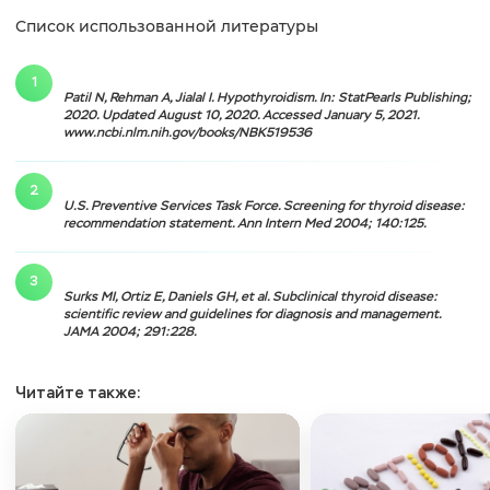
Список использованной литературы
Patil N, Rehman A, Jialal I. Hypothyroidism. In: StatPearls Publishing;
2020. Updated August 10, 2020. Accessed January 5, 2021.
www.ncbi.nlm.nih.gov/books/NBK519536
U.S. Preventive Services Task Force. Screening for thyroid disease:
recommendation statement. Ann Intern Med 2004; 140:125.
Surks MI, Ortiz E, Daniels GH, et al. Subclinical thyroid disease:
scientific review and guidelines for diagnosis and management.
JAMA 2004; 291:228.
Читайте также: