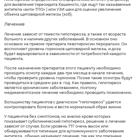
для выявления тиреоидита Хашимото, где ищут так называемые
антитела «анти-ТПО» ) или УЗИ шеи для оценки увеличения
объема щитовидной железы (зоб).
Лечение
Лечение зависит от тяжести гипотиреоза, а также от возраста
больного и наличия других заболеваний. В основном оно
основано на приеме препарата левотироксин перорально. Он
восполняет уровень гормонов щитовидной железы, и доза
будет варьироваться в зависимости от потребностей каждого
пациента.
После назначения препаратов этого пациенту необходимо
проходить осмотр каждые два-три месяца в начале лечения,
чтобы проверить уровень гормонов. Позже такие осмотры будут
проводиться в среднем раз в год. Как правило, гипотиреоз
является хроническим заболеванием, поэтому
медикаментозное лечение необходимо проводить пожизненно.
Большинству пациентов с диагнозом “гипотиреоз” удается
контролировать болезнь и вести нормальный образ жизни.
У пациентов без симптомов, но анализ крови которых
показывает субклинический гипотиреоз, решение о лечении
зависит от случая. Если уровень ТТГ очень высок или
обнаруживаются типичные для аутоиммунного заболевания
антитела , обычно назначают лечение, так как эти признаки