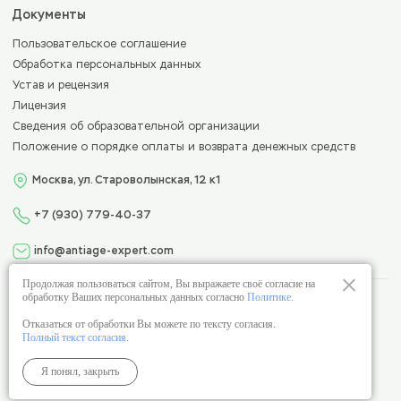
Документы
Пользовательское соглашение
Обработка персональных данных
Устав и рецензия
Лицензия
Сведения об образовательной организации
Положение о порядке оплаты и возврата денежных средств
Москва, ул. Староволынская, 12 к1
+7 (930) 779-40-37
info@antiage-expert.com
Продолжая пользоваться сайтом, Вы выражаете своё согласие на
обработку Ваших персональных данных согласно
Политике
.
Лицензия на образовательную деятельность
№Л035-01298-77/00963083
Отказаться от обработки Вы можете по тексту согласия.
Полный текст согласия
.
Пользовательское соглашение
Политика обработки данных
Я понял, закрыть
© 2026 Copyright Anti-Age Expert