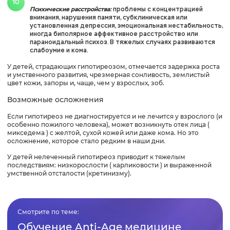
Психические расстройства:
проблемы с концентрацией
внимания, нарушения памяти, субклиническая или
установленная депрессия, эмоциональная нестабильность,
иногда биполярное аффективное расстройство или
параноидальный психоз. В тяжелых случаях развиваются
слабоумие и кома.
У детей, страдающих гипотиреозом, отмечается задержка роста
и умственного развития, чрезмерная сонливость, землистый
цвет кожи, запоры и, чаще, чем у взрослых, зоб.
Возможные осложнения
Если гипотиреоз не диагностируется и не лечится у взрослого (и
особенно пожилого человека), может возникнуть отек лица (
микседема ) с желтой, сухой кожей или даже кома. Но это
осложнение, которое стало редким в наши дни.
У детей нелеченный гипотиреоз приводит к тяжелым
последствиям: низкорослости ( карликовости ) и выраженной
умственной отсталости (кретинизму).
Смотрите по теме:
Обучение Anti-Age медицине