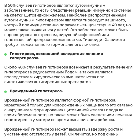
В 50% случаев гипотиреоз является аутоиммунным
заболеванием, то есть, следствием реакции иммунной системы
на клетки щитовидной железы. Наиболее распространенным
аутоиммунным гипотиреозом является тиреоидит Хашимото,
который преимущественно поражает женщин старше 40 лет, но
может также выявляться у детей. Это заболевание может быть
спровоцировано стрессом, вирусной инфекцией или
генетической предрасположенностью. Тиреоидит Хашимото
требует пожизненного гормонального лечения.
Гипотиреоз, возникший вследствие лечения
гипертиреоза.
Около 40% случаев гипотиреоза возникает в результате лечения
гипертиреоза радиоактивным йодом, а также является
последствием хирургического вмешательства или
синтетических антитиреоидных препаратов.
Врожденный гипотиреоз.
Врожденный гипотиреоз является формой гипотиреоза,
характерной только для новорожденных. Чаще всего это связано
с нарушением формирования щитовидной железы плода во
время беременности, но также может быть следствием лечения
гипертиреоза у матери во время вынашивания ребенка.
Врожденный гипотиреоз может вызывать задержку роста и
умственную отсталость у детей. Он лечится, но под очень