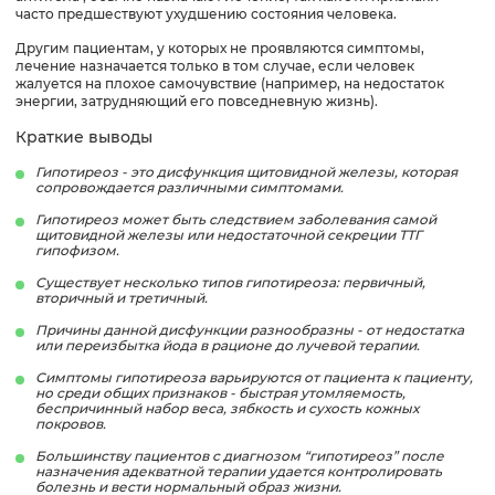
часто предшествуют ухудшению состояния человека.
Другим пациентам, у которых не проявляются симптомы,
лечение назначается только в том случае, если человек
жалуется на плохое самочувствие (например, на недостаток
энергии, затрудняющий его повседневную жизнь).
Краткие выводы
Гипотиреоз - это дисфункция щитовидной железы, которая
сопровождается различными симптомами.
Гипотиреоз может быть следствием заболевания самой
щитовидной железы или недостаточной секреции ТТГ
гипофизом.
Существует несколько типов гипотиреоза: первичный,
вторичный и третичный.
Причины данной дисфункции разнообразны - от недостатка
или переизбытка йода в рационе до лучевой терапии.
Симптомы гипотиреоза варьируются от пациента к пациенту,
но среди общих признаков - быстрая утомляемость,
беспричинный набор веса, зябкость и сухость кожных
покровов.
Большинству пациентов с диагнозом “гипотиреоз” после
назначения адекватной терапии удается контролировать
болезнь и вести нормальный образ жизни.