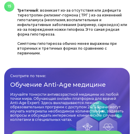
Третичный:
возникает из-за отсутствия или дефицита
тиреотропин-рилизинг-гормона ( ТРГ ) из-за изменений
гипоталамуса (неоплазия, воспалительные и
инфильтративные заболевания (например, саркоидоз) или
из-за повреждения ножки гипофиза. Это самая редкая
форма гипотиреоза.
Симптомы гипотиреоза обычно менее выражены при
вторичных и третичных формах по сравнению с
первичными.
Смотрите по теме:
Обучение Anti-Age медицине
Изучайте тонкости антивозрастной медицины из любой
точки мира. Обучающая онлайн-платформа для врачей
Anti-Age Expert: Здесь выкладываются лекции
образовательных программ с доступом 24/7. Врачи могут
изучать материалы необходимое количество раз, задавать
вопросы и обсуждать интересные клинические случаи с
коллегами в специальных чатах.