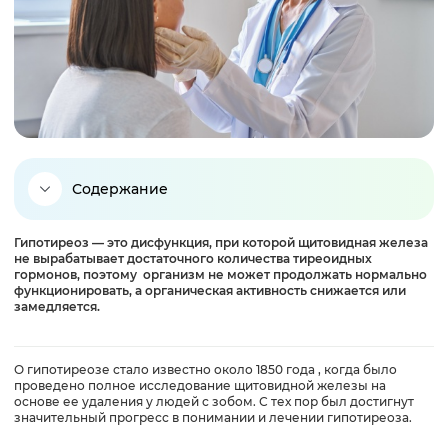
Содержание
Гипотиреоз — это дисфункция, при которой щитовидная железа
Что это такое
не вырабатывает достаточного количества тиреоидных
гормонов, поэтому организм не может продолжать нормально
функционировать, а органическая активность снижается или
Классификация
замедляется.
Причины
О гипотиреозе стало известно около 1850 года , когда было
проведено полное исследование щитовидной железы на
основе ее удаления у людей с зобом. С тех пор был достигнут
значительный прогресс в понимании и лечении гипотиреоза.
Симптомы