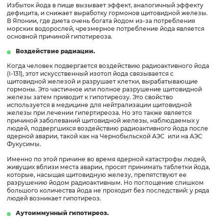
Избыток йода в пище вызывает эффект, аналогичный эффекту
дефицита, и снижает выработку гормонов щитовидной железы.
В Японии, где диета очень богата йодом из-за потребления
морских водорослей, чрезмерное потребление йода является
основной причиной гипотиреоза.
Воздействие радиации.
Когда человек подвергается воздействию радиоактивного йода
(I-131), этот искусственный изотоп йода связывается с
щитовидной железой и разрушает клетки, вырабатывающие
гормоны. Это частичное или полное разрушение щитовидной
железы затем приводит к гипотиреозу. Это свойство
используется в медицине для нейтрализации щитовидной
железы при лечении гипертиреоза. Но это также является
причиной заболеваний щитовидной железы, наблюдаемых у
людей, подвергшихся воздействию радиоактивного йода после
ядерной аварии, такой как на Чернобыльской АЭС или на АЭС
Фукусимы.
Именно по этой причине во время ядерной катастрофы людей,
живущих вблизи места аварии, просят принимать таблетки йода,
которые, насыщая щитовидную железу, препятствуют ее
разрушению йодом радиоактивным. Но поглощение слишком
большого количества йода не проходит без последствий: у ряда
людей возникает гипотиреоз.
Аутоиммунный гипотиреоз.