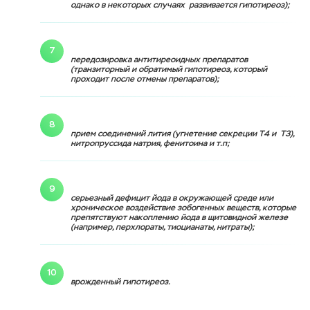
однако в некоторых случаях развивается гипотиреоз);
передозировка антитиреоидных препаратов
(транзиторный и обратимый гипотиреоз, который
проходит после отмены препаратов);
прием соединений лития (угнетение секреции Т4 и Т3),
нитропруссида натрия, фенитоина и т.п;
серьезный дефицит йода в окружающей среде или
хроническое воздействие зобогенных веществ, которые
препятствуют накоплению йода в щитовидной железе
(например, перхлораты, тиоцианаты, нитраты);
врожденный гипотиреоз.