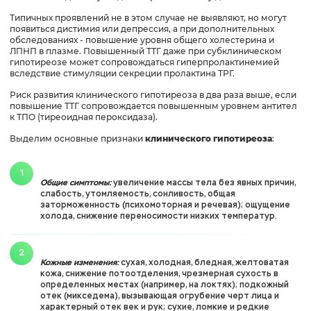
Типичных проявлений не в этом случае не выявляют, но могут
появиться дистимия или депрессия, а при дополнительных
обследованиях - повышение уровня общего холестерина и
ЛПНП в плазме. Повышенный ТТГ даже при субклиническом
гипотиреозе может сопровождаться гиперпролактинемией
вследствие стимуляции секреции пролактина ТРГ.
Риск развития клинического гипотиреоза в два раза выше, если
повышение ТТГ сопровождается повышенным уровнем антител
к ТПО (тиреоидная пероксидаза).
Выделим основные признаки
клинического гипотиреоза
:
Общие симптомы:
увеличение массы тела без явных причин,
слабость, утомляемость, сонливость, общая
заторможенность (психомоторная и речевая); ощущение
холода, снижение переносимости низких температур.
Кожные изменения:
сухая, холодная, бледная, желтоватая
кожа, снижение потоотделения, чрезмерная сухость в
определенных местах (например, на локтях); подкожный
отек (микседема), вызывающая огрубение черт лица и
характерный отек век и рук; сухие, ломкие и редкие