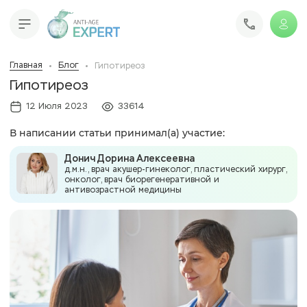
Главная
Блог
Гипотиреоз
Гипотиреоз
12 Июля 2023
33614
В написании статьи принимал(а) участие:
Донич Дорина Алексеевна
д.м.н., врач акушер-гинеколог, пластический хирург,
онколог, врач биорегенеративной и
антивозрастной медицины