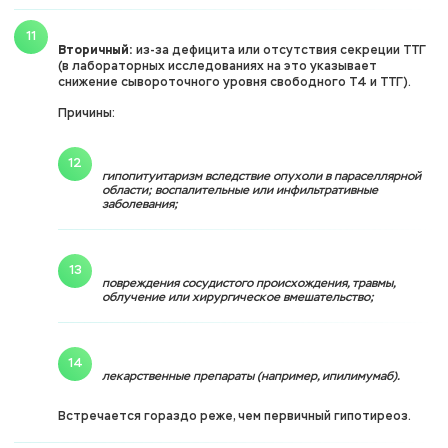
Вторичный:
из-за дефицита или отсутствия секреции ТТГ
(в лабораторных исследованиях на это указывает
снижение сывороточного уровня свободного T4 и ТТГ).
Причины:
гипопитуитаризм вследствие опухоли в параселлярной
области; воспалительные или инфильтративные
заболевания;
повреждения сосудистого происхождения, травмы,
облучение или хирургическое вмешательство;
лекарственные препараты (например, ипилимумаб).
Встречается гораздо реже, чем первичный гипотиреоз.