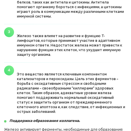
белков, таких как антитела и цитокины. Антитела
помогают организму бороться с инфекциями, а цитокины
играют роль в коммуникации между различными клетками
иммунной системы.
Железо также влияет на развитие и функцию Т-
лимфоцитов, которые принимают участие в адаптивном
иммунном ответе. Недостаток железа может привести к
нарушению функции этих клеток, что ухудшит иммунную
защиту организма.
Это вещество является ключевым компонентом
катализаторов и пероксидазы. Цель этих ферментов –
борьба с оксидативным стрессом и свободными
радикалами – своеобразными “киллерами” здоровых
клеток. Таким образом, адекватные уровни железа
помогают поддерживать нормальный оксидативный
статус и защитить организм от преждевременного
клеточного апоптоза и, как следствие, от инфекционных и
острых заболеваний.
Поддержка образования коллагена.
Железо активирует ферменты, необходимые для образования