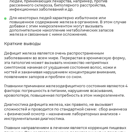
людей, принимающих лекарства, например, против
рассеянного склероза, биполярного расстройства,
инфекционных заболеваний и др.
Для некоторых людей характерно избыточное или
повышенное содержание железа в организме. В этом случае
добавки с этим микроэлементом могут вызывать
дополнительное накопление метаболических запасов
железа и связанные с ними осложнения.
Краткие выводы
Дефицит железа является очень распространенным
заболеванием во всем мире. Перерастая в хроническую форму,
эта патология может вызывать множество неприятных
симптомов: начиная от ухудшения состояния волос, кожи и
ногтей и заканчивая нарушением концентрации внимания,
появлением запоров и проблем со сном.
Главными причинами железодефицитного состояния являются 4
фактора: погрешность в питании, нарушение всасывания,
кровопотеря, повышенная потребность в этом микроэлементе.
Диагностика дефицита железа, как правило, не вызывает
сложностей и проводится по стандартной схеме: сбор анамнеза
→ физический осмотр → назначение лабораторных анализов →
инструментальная диагностика.
Главным направлением в лечении является коррекция пищевых