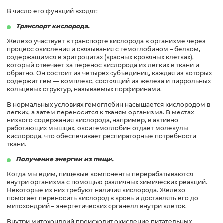
В число его функций входят:
Транспорт кислорода.
Железо участвует в транспорте кислорода в организме через
процесс окисления и связывания с гемоглобином – белком,
содержащимся в эритроцитах (красных кровяных клетках),
который отвечает за перенос кислорода из легких в ткани и
обратно. Он состоит из четырех субъединиц, каждая из которых
содержит гем — комплекс, состоящий из железа и пиррольных
кольцевых структур, называемых порфиринами.
В нормальных условиях гемоглобин насыщается кислородом в
легких, а затем переносится к тканям организма. В местах
низкого содержания кислорода, например, в активно
работающих мышцах, оксигемоглобин отдает молекулы
кислорода, что обеспечивает респираторные потребности
ткани.
Получение энергии из пищи.
Когда мы едим, пищевые компоненты перерабатываются
внутри организма с помощью различных химических реакций.
Некоторые из них требуют наличия кислорода. Железо
помогает переносить кислород в кровь и доставлять его до
митохондрий – энергетических органелл внутри клеток.
Внутри митохондрий происходит окисление питательных