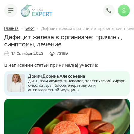
Главная
Блог
Дефицит железа в организме: причины, симптомы
Дефицит железа в организме: причины,
симптомы, лечение
17 Октября 2023
73199
В написании статьи принимал(а) участие:
Донич Дорина Алексеевна
д.м.н., врач акушер-гинеколог, пластический хирург,
онколог, врач биорегенеративной и
антивозрастной медицины