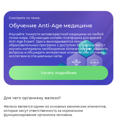
Лечение дефицита железа
Смотрите по теме:
Обучение Anti-Age медицине
Осложнения
Изучайте тонкости антивозрастной медицины из любой
точки мира. Обучающая онлайн-платформа для врачей
Anti-Age Expert: Здесь выкладываются лекции
Почему нельзя злоупотреблять добавками с
образовательных программ с доступом 24/7. Врачи могут
железом?
изучать материалы необходимое количество раз, задавать
вопросы и обсуждать интересные клинические случаи с
коллегами в специальных чатах.
Краткие выводы
Узнать подробнее
Список использованной литературы
Для чего организму железо?
Железо является одним из основных химических элементов,
которые несут ответственность за нормальное
функционирование организма человека.