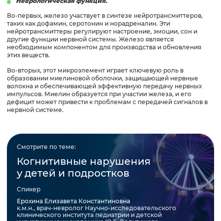
Неврологическая функция.
Во-первых, железо участвует в синтезе нейротрансмиттеров,
таких как дофамин, серотонин и норадреналин. Эти
нейротрансмиттеры регулируют настроение, эмоции, сон и
другие функции нервной системы. Железо является
необходимым компонентом для производства и обновления
этих веществ.
Во-вторых, этот микроэлемент играет ключевую роль в
образовании миелиновой оболочки, защищающей нервные
волокна и обеспечивающей эффективную передачу нервных
импульсов. Миелин образуется при участии железа, и его
дефицит может привести к проблемам с передачей сигналов в
нервной системе.
Смотрите по теме:
Когнитивные нарушения
у детей и подростков
Спикер
Ерохина Елизавета Константиновна
к.м.н., врач-невролог Научно-исследовательского
клинического института педиатрии и детской