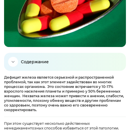
Содержание
Дефицит железа является серьезной и распространенной
Для чего организму железо?
проблемой, так как этот элемент задействован во многих
процессах организма. Это состояние встречается у 10-17%
взрослого населения планеты и примерно у 50% беременных
Причины дефицита железа
женщин. Нехватка железа может привести к анемии, слабости,
утомляемости, плохому обмену веществ и другим проблемам
со здоровьем, поэтому очень важно его своевременно
скорректировать.
Симптомы дефицита железа
При этом существует несколько действенных
немедикаментозных способов избавиться от этой патологии.
Диагностика железодефицита