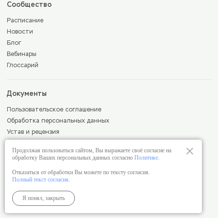
Сообщество
Расписание
Новости
Блог
Вебинары
Глоссарий
Документы
Пользовательское соглашение
Обработка персональных данных
Устав и рецензия
Лицензия
Продолжая пользоваться сайтом, Вы выражаете своё согласие на
Сведения об образовательной организации
обработку Ваших персональных данных согласно
Политике
.
Положение о порядке оплаты и возврата денежных средств
Отказаться от обработки Вы можете по тексту согласия.
Полный текст согласия
.
Москва, ул. Староволынская, 12 к1
Я понял, закрыть
+7 (930) 779-40-37