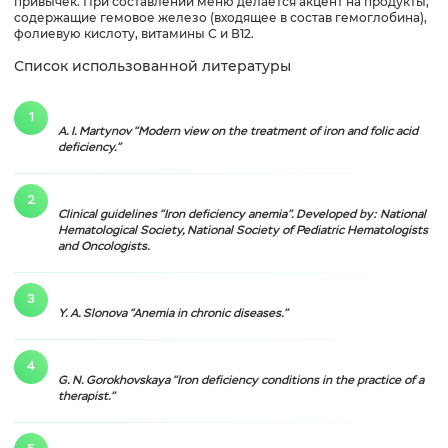
привычек. При составлении меню делается акцент на продукты,
содержащие гемовое железо (входящее в состав гемоглобина),
фолиевую кислоту, витамины С и В12.
Список использованной литературы
A. I. Martynov “Modern view on the treatment of iron and folic acid
deficiency.”
Clinical guidelines “Iron deficiency anemia”. Developed by: National
Hematological Society, National Society of Pediatric Hematologists
and Oncologists.
Y. A. Slonova “Anemia in chronic diseases.”
G. N. Gorokhovskaya “Iron deficiency conditions in the practice of a
therapist.”