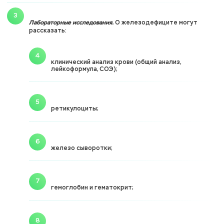
Лабораторные исследования.
О железодефиците могут
рассказать:
клинический анализ крови (общий анализ,
лейкоформула, СОЭ);
ретикулоциты;
железо сыворотки;
гемоглобин и гематокрит;