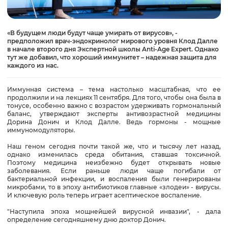
«В будущем люди будут чаще умирать от вирусов», -
предположил врач-эндокринолог мирового уровня Клод Далле
в начале второго дня Экспертной школы Anti-Age Expert. Однако
тут же добавил, что хороший иммунитет – надежная защита для
каждого из нас.
Иммунная система – тема настолько масштабная, что ее
продолжили и на лекциях 11 сентября. Для того, чтобы она была в
тонусе, особенно важно с возрастом удерживать гормональный
баланс, утверждают эксперты антивозрастной медицины
Дорина Донич и Клод Далле. Ведь гормоны - мощные
иммуномодуляторы.
Наш геном сегодня почти такой же, что и тысячу лет назад,
однако изменилась среда обитания, ставшая токсичной.
Поэтому медицина неизбежно будет открывать новые
заболевания. Если раньше люди чаще погибали от
бактериальной инфекции, и воспаления были генерированы
микробами, то в эпоху антибиотиков главные «злодеи» - вирусы.
И ключевую роль теперь играет асептическое воспаление.
"Наступила эпоха мощнейшей вирусной инвазии", - дала
определение сегодняшнему дню доктор Донич.