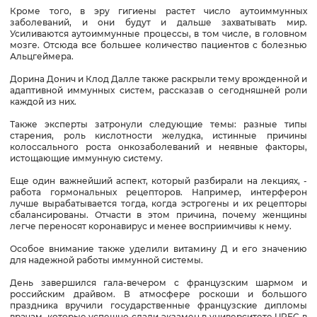
Кроме того, в эру гигиены растет число аутоиммунных
заболеваний, и они будут и дальше захватывать мир.
Усиливаются аутоиммунные процессы, в том числе, в головном
мозге. Отсюда все большее количество пациентов с болезнью
Альцгеймера.
Дорина Донич и Клод Далле также раскрыли тему врожденной и
адаптивной иммунных систем, рассказав о сегодняшней роли
каждой из них.
Также эксперты затронули следующие темы: разные типы
старения, роль кислотности желудка, истинные причины
колоссального роста онкозаболеваний и неявные факторы,
истощающие иммунную систему.
Еще один важнейший аспект, который разбирали на лекциях, -
работа гормональных рецепторов. Например, интерферон
лучше вырабатывается тогда, когда эстрогены и их рецепторы
сбалансированы. Отчасти в этом причина, почему женщины
легче переносят коронавирус и менее восприимчивы к нему.
Особое внимание также уделили витамину Д и его значению
для надежной работы иммунной системы.
День завершился гала-вечером с французским шармом и
российским драйвом. В атмосфере роскоши и большого
праздника вручили государственные французские дипломы
врачам, которые успешно сдали экзамен в университете UPEC в