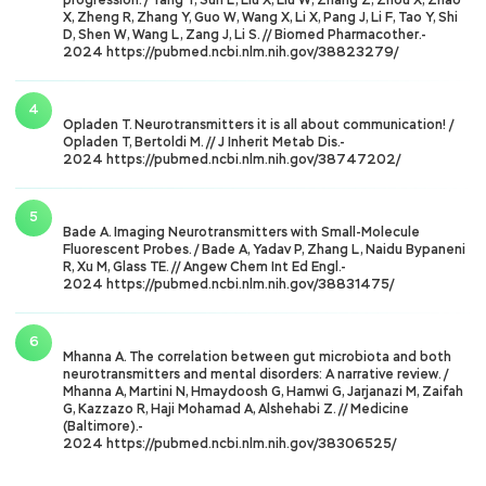
progression. / Yang Y, Sun L, Liu X, Liu W, Zhang Z, Zhou X, Zhao
X, Zheng R, Zhang Y, Guo W, Wang X, Li X, Pang J, Li F, Tao Y, Shi
D, Shen W, Wang L, Zang J, Li S. // Biomed Pharmacother.-
2024
https://pubmed.ncbi.nlm.nih.gov/38823279/
Opladen T. Neurotransmitters it is all about communication! /
Opladen T, Bertoldi M. // J Inherit Metab Dis.-
2024
https://pubmed.ncbi.nlm.nih.gov/38747202/
Bade A. Imaging Neurotransmitters with Small-Molecule
Fluorescent Probes. / Bade A, Yadav P, Zhang L, Naidu Bypaneni
R, Xu M, Glass TE. // Angew Chem Int Ed Engl.-
2024
https://pubmed.ncbi.nlm.nih.gov/38831475/
Mhanna A. The correlation between gut microbiota and both
neurotransmitters and mental disorders: A narrative review. /
Mhanna A, Martini N, Hmaydoosh G, Hamwi G, Jarjanazi M, Zaifah
G, Kazzazo R, Haji Mohamad A, Alshehabi Z. // Medicine
(Baltimore).-
2024
https://pubmed.ncbi.nlm.nih.gov/38306525/