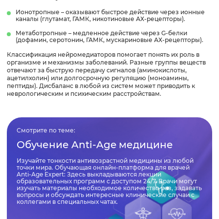
Ионотропные – оказывают быстрое действие через ионные
каналы (глутамат, ГАМК, никотиновые АХ-рецепторы).
Метаботропные – медленное действие через G-белки
(дофамин, серотонин, ГАМК, мускариновые АХ-рецепторы).
Классификация нейромедиаторов помогает понять их роль в
организме и механизмы заболеваний. Разные группы веществ
отвечают за быструю передачу сигналов (аминокислоты,
ацетилхолин) или долгосрочную регуляцию (моноамины,
пептиды). Дисбаланс в любой из систем может приводить к
неврологическим и психическим расстройствам.
Смотрите по теме:
Обучение Anti-Age медицине
Изучайте тонкости антивозрастной медицины из любой
точки мира. Обучающая онлайн-платформа для врачей
Anti-Age Expert: Здесь выкладываются лекции
образовательных программ с доступом 24/7. Врачи могут
изучать материалы необходимое количество раз, задавать
вопросы и обсуждать интересные клинические случаи с
коллегами в специальных чатах.