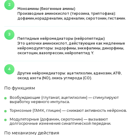
Моноамины (биогенные амины)
Производные аминокислот (тирозина, триптофана):
дофамин,норадреналин, адреналин, серотонин, гистамин.
Пептидные нейромедиаторы (нейропептиды)
Это цепочки аминокислот, действующие как медленные
нейромодуляторы: эндорфины, энкефалины, динорфины,
окситоцин, вазопрессин, нейропептид Y.
Другие нейромедиаторы: ацетилхолин, аденозин, АТФ,
оксид азота (NO), окись углерода (CO).
По функциям
Возбуждающие (глутамат, ацетилхолин) — стимулируют
выработку нервного импульса.
Тормозные (ГАМК, глицин) — снижают активность нейронов.
Модуляторные (дофамин, серотонин) — вызывают
долгосрочные изменения синаптической передачи.
По механизму действия