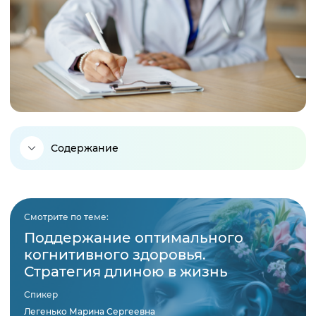
Содержание
Что представляют собой нейромедиаторы?
Смотрите по теме:
Классификация нейромедиаторов
Поддержание оптимального
когнитивного здоровья.
Стратегия длиною в жизнь
Основные нейромедиаторы и их функции
Спикер
Влияние нейромедиаторов на эмоции и поведение
Легенько Марина Сергеевна