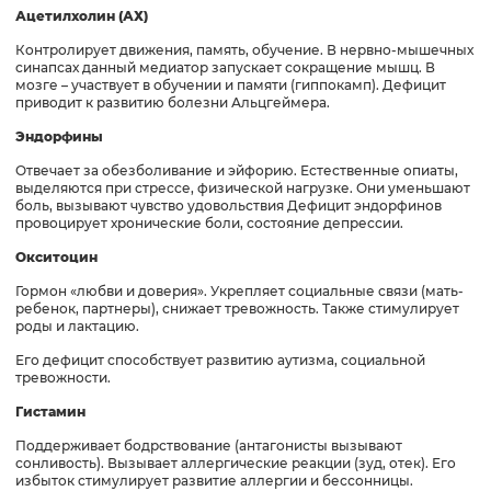
Ацетилхолин (АХ)
Контролирует движения, память, обучение. В нервно-мышечных
синапсах данный медиатор запускает сокращение мышц. В
мозге – участвует в обучении и памяти (гиппокамп). Дефицит
приводит к развитию болезни Альцгеймера.
Эндорфины
Отвечает за обезболивание и эйфорию. Естественные опиаты,
выделяются при стрессе, физической нагрузке. Они уменьшают
боль, вызывают чувство удовольствия Дефицит эндорфинов
провоцирует хронические боли, состояние депрессии.
Окситоцин
Гормон «любви и доверия». Укрепляет социальные связи (мать-
ребенок, партнеры), снижает тревожность. Также стимулирует
роды и лактацию.
Его дефицит способствует развитию аутизма, социальной
тревожности.
Гистамин
Поддерживает бодрствование (антагонисты вызывают
сонливость). Вызывает аллергические реакции (зуд, отек). Его
избыток стимулирует развитие аллергии и бессонницы.