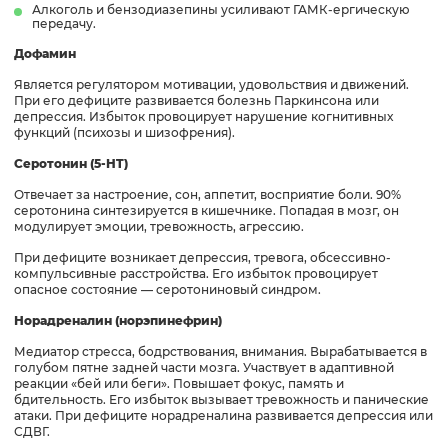
Алкоголь и бензодиазепины усиливают ГАМК-ергическую
передачу.
Дофамин
Является регулятором мотивации, удовольствия и движений.
При его дефиците развивается болезнь Паркинсона или
депрессия. Избыток провоцирует нарушение когнитивных
функций (психозы и шизофрения).
Серотонин (5-HT)
Отвечает за настроение, сон, аппетит, восприятие боли. 90%
серотонина синтезируется в кишечнике. Попадая в мозг, он
модулирует эмоции, тревожность, агрессию.
При дефиците возникает депрессия, тревога, обсессивно-
компульсивные расстройства. Его избыток провоцирует
опасное состояние — серотониновый синдром.
Норадреналин (норэпинефрин)
Медиатор стресса, бодрствования, внимания. Вырабатывается в
голубом пятне задней части мозга. Участвует в адаптивной
реакции «бей или беги». Повышает фокус, память и
бдительность. Его избыток вызывает тревожность и панические
атаки. При дефиците норадреналина развивается депрессия или
СДВГ.