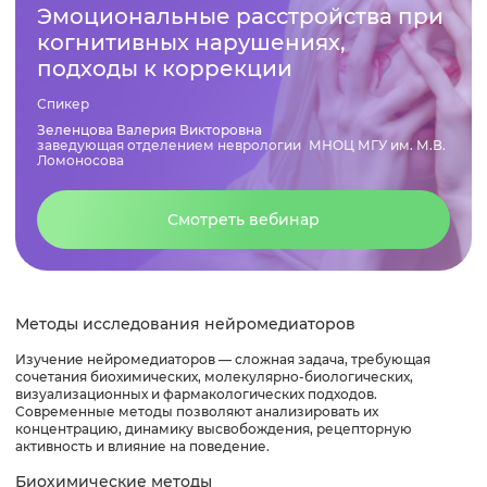
Эмоциональные расстройства при
когнитивных нарушениях,
подходы к коррекции
Спикер
Зеленцова Валерия Викторовна
заведующая отделением неврологии МНОЦ МГУ им. М.В.
Ломоносова
Смотреть вебинар
Методы исследования нейромедиаторов
Изучение нейромедиаторов — сложная задача, требующая
сочетания биохимических, молекулярно-биологических,
визуализационных и фармакологических подходов.
Современные методы позволяют анализировать их
концентрацию, динамику высвобождения, рецепторную
активность и влияние на поведение.
Биохимические методы