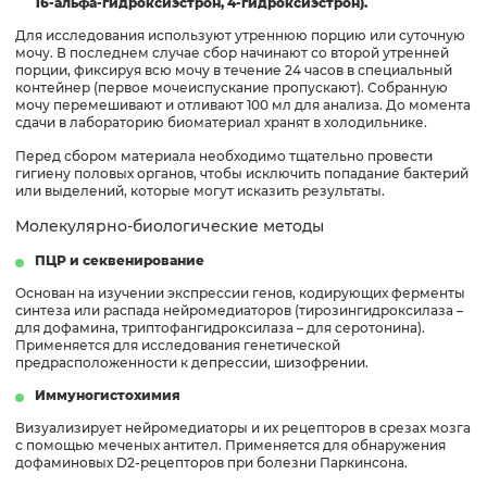
16-альфа-гидроксиэстрон, 4-гидроксиэстрон).
Для исследования используют утреннюю порцию или суточную
мочу. В последнем случае сбор начинают со второй утренней
порции, фиксируя всю мочу в течение 24 часов в специальный
контейнер (первое мочеиспускание пропускают). Собранную
мочу перемешивают и отливают 100 мл для анализа. До момента
сдачи в лабораторию биоматериал хранят в холодильнике.
Перед сбором материала необходимо тщательно провести
гигиену половых органов, чтобы исключить попадание бактерий
или выделений, которые могут исказить результаты.
Молекулярно-биологические методы
ПЦР и секвенирование
Основан на изучении экспрессии генов, кодирующих ферменты
синтеза или распада нейромедиаторов (тирозингидроксилаза –
для дофамина, триптофангидроксилаза – для серотонина).
Применяется для исследования генетической
предрасположенности к депрессии, шизофрении.
Иммуногистохимия
Визуализирует нейромедиаторы и их рецепторов в срезах мозга
с помощью меченых антител. Применяется для обнаружения
дофаминовых D2-рецепторов при болезни Паркинсона.