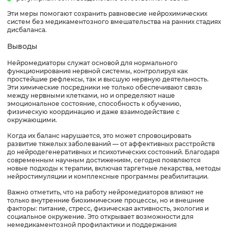
Эти меры помогают сохранить равновесие нейрохимических
систем без медикаментозного вмешательства на ранних стадиях
дисбаланса.
Выводы
Нейромедиаторы служат основой для нормального
функционирования нервной системы, контролируя как
простейшие рефлексы, так и высшую нервную деятельность.
Эти химические посредники не только обеспечивают связь
между нервными клетками, но и определяют наше
эмоциональное состояние, способность к обучению,
физическую координацию и даже взаимодействие с
окружающими.
Когда их баланс нарушается, это может спровоцировать
развитие тяжелых заболеваний — от аффективных расстройств
до нейродегенеративных и психотических состояний. Благодаря
современным научным достижениям, сегодня появляются
новые подходы к терапии, включая таргетные лекарства, методы
нейростимуляции и комплексные программы реабилитации.
Важно отметить, что на работу нейромедиаторов влияют не
только внутренние биохимические процессы, но и внешние
факторы: питание, стресс, физическая активность, экология и
социальное окружение. Это открывает возможности для
немедикаментозной профилактики и поддержания