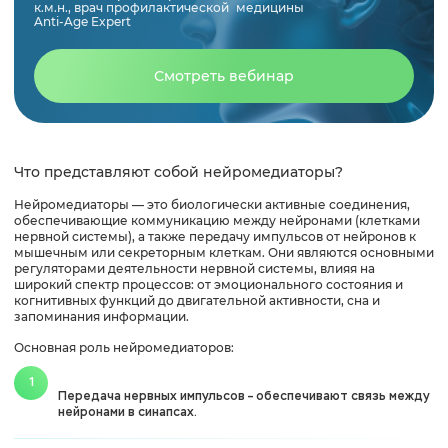
к.м.н., врач профилактической медицины
Anti-Age Expert
Нейромедиаторы и психические расстройства
Смотреть вебинар
Методы исследования нейромедиаторов
Влияние внешних факторов на работу
Что представляют собой нейромедиаторы?
нейромедиаторов
Нейромедиаторы — это биологически активные соединения,
обеспечивающие коммуникацию между нейронами (клетками
Выводы
нервной системы), а также передачу импульсов от нейронов к
мышечным или секреторным клеткам. Они являются основными
регуляторами деятельности нервной системы, влияя на
широкий спектр процессов: от эмоционального состояния и
когнитивных функций до двигательной активности, сна и
запоминания информации.
Основная роль нейромедиаторов:
Передача нервных импульсов – обеспечивают связь между
нейронами в синапсах.