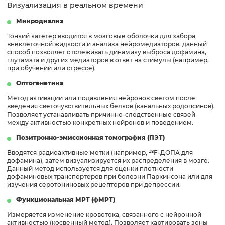
Визуализация в реальном времени
Микродиализ
Тонкий катетер вводится в мозговые оболочки для забора
внеклеточной жидкости и анализа нейромедиаторов. данный
способ позволяет отслеживать динамику выброса дофамина,
глутамата и других медиаторов в ответ на стимулы (например,
при обучении или стрессе).
Оптогенетика
Метод активации или подавления нейронов светом после
введения светочувствительных белков (канальных родопсинов).
Позволяет устанавливать причинно-следственные связей
между активностью конкретных нейронов и поведением.
Позитронно-эмиссионная томография (ПЭТ)
Вводятся радиоактивные метки (например, ¹⁸F-ДОПА для
дофамина), затем визуализируется их распределения в мозге.
Данный метод используется для оценки плотности
дофаминовых транспортеров при болезни Паркинсона или для
изучения серотониновых рецепторов при депрессии.
Функциональная МРТ (фМРТ)
Измеряется изменение кровотока, связанного с нейронной
активностью (косвенный метод). Позволяет картировать зоны