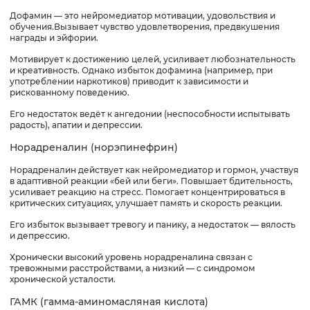
Дофамин — это нейромедиатор мотивации, удовольствия и
обучения.Вызывает чувство удовлетворения, предвкушения
награды и эйфории.
Мотивирует к достижению целей, усиливает любознательность
и креативность. Однако избыток дофамина (например, при
употреблении наркотиков) приводит к зависимости и
рискованному поведению.
Его недостаток ведёт к ангедонии (неспособности испытывать
радость), апатии и депрессии.
Норадреналин (норэпинефрин)
Норадреналин действует как нейромедиатор и гормон, участвуя
в адаптивной реакции «бей или беги». Повышает бдительность,
усиливает реакцию на стресс. Помогает концентрироваться в
критических ситуациях, улучшает память и скорость реакции.
Его избыток вызывает тревогу и панику, а недостаток — вялость
и депрессию.
Хронически высокий уровень норадреналина связан с
тревожными расстройствами, а низкий — с синдромом
хронической усталости.
ГАМК (гамма-аминомасляная кислота)