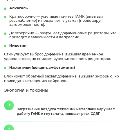
Алкоголь
Краткосрочно — усиливает синтез ГАМК (вызывая
расслабление) и подавляет глутамат (провоцируя
заторможенность).
Долгосрочно — разрушает дофаминовые рецепторы, что
приводит к зависимости и депрессии.
Никотин
Стимулирует выброс дофамина, вызывая временное
удовольствие, но снижает чувствительность рецепторов.
Наркотики (кокаин, амфетамины)
Блокируют обратный захват дофамина, вызывая эйфорию, но
приводят к истощению нейронов.
Экология и токсины
Загрязнение воздуха тяжёлыми металлами нарушает
работу ГАМК и глутамата, повышая риск СДВГ.