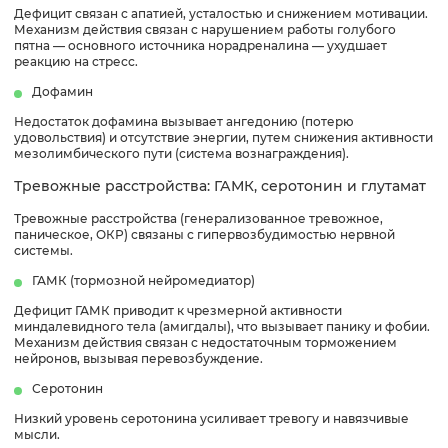
Дефицит связан с апатией, усталостью и снижением мотивации.
Механизм действия связан с нарушением работы голубого
пятна — основного источника норадреналина — ухудшает
реакцию на стресс.
Дофамин
Недостаток дофамина вызывает ангедонию (потерю
удовольствия) и отсутствие энергии, путем снижения активности
мезолимбического пути (система вознаграждения).
Тревожные расстройства: ГАМК, серотонин и глутамат
Тревожные расстройства (генерализованное тревожное,
паническое, ОКР) связаны с гипервозбудимостью нервной
системы.
ГАМК (тормозной нейромедиатор)
Дефицит ГАМК приводит к чрезмерной активности
миндалевидного тела (амигдалы), что вызывает панику и фобии.
Механизм действия связан с недостаточным торможением
нейронов, вызывая перевозбуждение.
Серотонин
Низкий уровень серотонина усиливает тревогу и навязчивые
мысли.