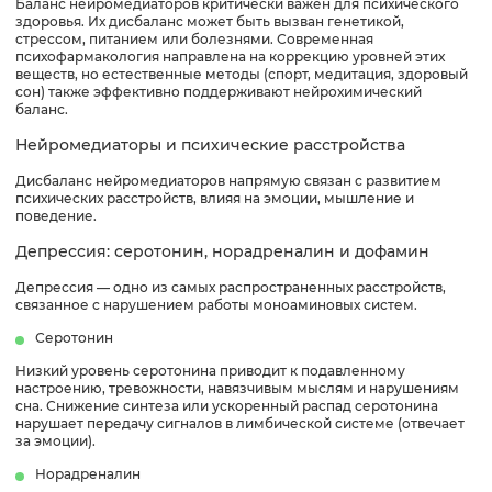
Баланс нейромедиаторов критически важен для психического
здоровья. Их дисбаланс может быть вызван генетикой,
стрессом, питанием или болезнями. Современная
психофармакология направлена на коррекцию уровней этих
веществ, но естественные методы (спорт, медитация, здоровый
сон) также эффективно поддерживают нейрохимический
баланс.
Нейромедиаторы и психические расстройства
Дисбаланс нейромедиаторов напрямую связан с развитием
психических расстройств, влияя на эмоции, мышление и
поведение.
Депрессия: серотонин, норадреналин и дофамин
Депрессия — одно из самых распространенных расстройств,
связанное с нарушением работы моноаминовых систем.
Серотонин
Низкий уровень серотонина приводит к подавленному
настроению, тревожности, навязчивым мыслям и нарушениям
сна. Снижение синтеза или ускоренный распад серотонина
нарушает передачу сигналов в лимбической системе (отвечает
за эмоции).
Норадреналин