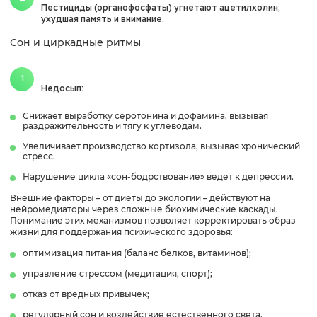
Пестициды (органофосфаты) угнетают ацетилхолин,
ухудшая память и внимание.
Сон и циркадные ритмы
Недосып:
Снижает выработку серотонина и дофамина, вызывая
раздражительность и тягу к углеводам.
Увеличивает производство кортизола, вызывая хронический
стресс.
Нарушение цикла «сон-бодрствование» ведет к депрессии.
Внешние факторы – от диеты до экологии – действуют на
нейромедиаторы через сложные биохимические каскады.
Понимание этих механизмов позволяет корректировать образ
жизни для поддержания психического здоровья:
оптимизация питания (баланс белков, витаминов);
управление стрессом (медитация, спорт);
отказ от вредных привычек;
регулярный сон и воздействие естественного света.