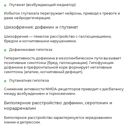
Глутамат (возбуждающий медиатор)
Избыток глутамата перегружает нейроны, приводя к тревоге и
даже нейродегенерации.
Шизофрения: дофамин и глутамат
Шизофрения — тяжелое расстройство с галлюцинациями,
бредом и когнитивными нарушениями.
Дофаминовая гипотеза
Гиперактивность дофамина в мезолимбическом пути вызывает
позитивные симптомы (бред, галлюцинации). Гипофункция
дофамина в префронтальной коре формирует негативные
симптомы (апатию, когнитивный дефицит).
Глутаматная гипотеза
Снижение активности NMDA-рецепторов приводит к дисбалансу
между возбуждением и торможением.
Биполярное расстройство: дофамин, серотонин и
норадреналин
Биполярное расстройство характеризуется чередованием
мании и депрессии.