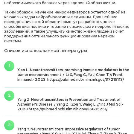
нейрохимического баланса через здоровый образ жизни.
Таким образом, изучение нейромедиаторов остается одной из
ключевых задач нейробиологии и медицины. Дальнейшие
исследования в этой области помогут разработать новые
способы диагностики и терапии психических и неврологических
заболеваний, а также улучшить качество жизни людей за счет
поддержания оптимального функционирования нервной
системы.
Список использованной литературы
Xiao L. Neurotransmitters: promising immune modulators in the
tumor microenvironment. / Li X, Fang C, Yu J, Chen T. // Front
Immunol.- 2023
https://pubmed.ncbi.nlm.nih.gov/37215113/
Yang Z.
Neurotransmitters in Prevention and Treatment of
Alzheimer's Disease.
/ Yang Z., Zou Y, Wang L. // Int J Mol Sci.-
2023
https://pubmed.ncbi.nlm.nih.gov/36835251/
Yang Y. Neurotransmitters: Impressive regulators of tumor