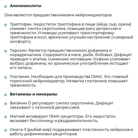
Аминокислоты
Они являются предшественниками нейромедиаторов
Триптофан. Недостаток триптофана в пище (яйца, сыр, орехи)
снижает синтез серотонина, повышая риск депрессии и
тревожности. Углеводы усиливают транспортировку
триптофана в мозг, временно улучшая настроение («сахарный
комфорт»).
Тирозин. Является предшественником дофамина и
норадреналина. Содержится в мясе, рыбе, бобовых. Дефицит
приводит к апатии, снижению мотивации. Кофеин усиливает
выброс дофамина, но хроническое употребление истощает
его запасы.
Глютамин. Необходим для производства ГАМК. Это главный
тормозной нейромедиатор. Нехватка глютамина повышает
тревожность.
Витамины и минералы
Витамин D регулирует синтез серотонина. Дефицит
связывают с сезонной депрессией.
Магний активирует ГАМК-рецепторы. Его недостаток
вызывает бессонницу и раздражительность.
Омега-3 (рыбий жир) поддерживает пластичность нейронов и
работу дофаминовых рецепторов.