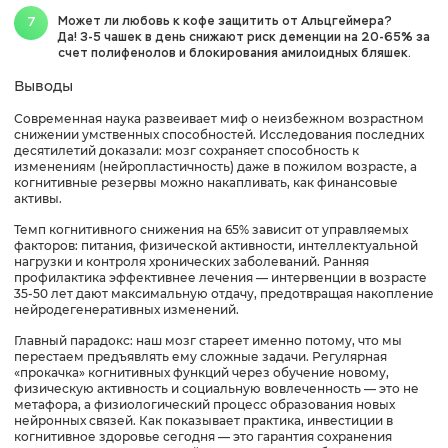
Может ли любовь к кофе защитить от Альцгеймера?
Да! 3-5 чашек в день снижают риск деменции на 20-65% за
счет полифенолов и блокирования амилоидных бляшек.
Выводы
Современная наука развеивает миф о неизбежном возрастном
снижении умственных способностей. Исследования последних
десятилетий доказали: мозг сохраняет способность к
изменениям (нейропластичность) даже в пожилом возрасте, а
когнитивные резервы можно накапливать, как финансовые
активы.
Темп когнитивного снижения на 65% зависит от управляемых
факторов: питания, физической активности, интеллектуальной
нагрузки и контроля хронических заболеваний. Ранняя
профилактика эффективнее лечения — интервенции в возрасте
35-50 лет дают максимальную отдачу, предотвращая накопление
нейродегенеративных изменений.
Главный парадокс: наш мозг стареет именно потому, что мы
перестаем предъявлять ему сложные задачи. Регулярная
«прокачка» когнитивных функций через обучение новому,
физическую активность и социальную вовлеченность — это не
метафора, а физиологический процесс образования новых
нейронных связей. Как показывает практика, инвестиции в
когнитивное здоровье сегодня — это гарантия сохранения