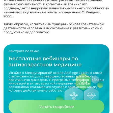
когнитивные способности можно развивать через обучение,
Как улучшить когнитивные функции и тренировать
физическую активность и когнитивный тренинг, что
мозг
подтверждается нейропластичностью мозга – его способностью
изменяться под влиянием опыта (исследования Э. Канделя,
2000).
ТОП-7 неожиданных вопросов о когнитивных
функциях, которые вас удивят
Таким образом, когнитивные функции – основа сознательной
деятельности человека, а их сохранение и развитие – ключ к
продуктивному долголетию.
Выводы
Список использованной литературы
Смотрите по теме:
Бесплатные вебинары по
антивозрастной медицине
Узнайте о Международной школе Anti-Age Expert, а также
о возможностях для совершенствования врачебной
практики изо дня в день. В программе вебинаров - обзоры
инноваций в антивозрастной медицине и разборы
сложнейших клинических случаев с рекомендациями,
которые действительно работают.
Узнать подробнее