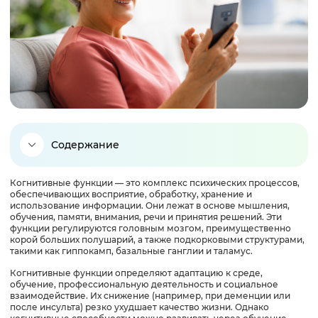
Содержание
Когнитивные функции — это комплекс психических процессов,
Типы когнитивных функций мозга
обеспечивающих восприятие, обработку, хранение и
использование информации. Они лежат в основе мышления,
обучения, памяти, внимания, речи и принятия решений. Эти
Развитие когнитивных функций: нейробиологические
функции регулируются головным мозгом, преимущественно
механизмы и факторы влияния
корой больших полушарий, а также подкорковыми структурами,
такими как гиппокамп, базальные ганглии и таламус.
Когнитивные функции определяют адаптацию к среде,
Шкалы оценки когнитивных функций: методы и
обучение, профессиональную деятельность и социальное
инструменты диагностики
взаимодействие. Их снижение (например, при деменции или
после инсульта) резко ухудшает качество жизни. Однако