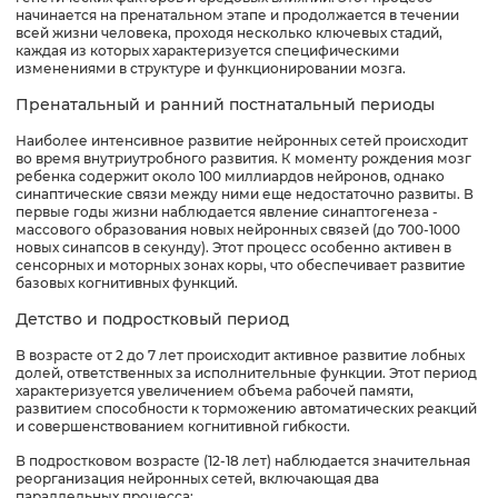
начинается на пренатальном этапе и продолжается в течении
всей жизни человека, проходя несколько ключевых стадий,
каждая из которых характеризуется специфическими
изменениями в структуре и функционировании мозга.
Пренатальный и ранний постнатальный периоды
Наиболее интенсивное развитие нейронных сетей происходит
во время внутриутробного развития. К моменту рождения мозг
ребенка содержит около 100 миллиардов нейронов, однако
синаптические связи между ними еще недостаточно развиты. В
первые годы жизни наблюдается явление синаптогенеза -
массового образования новых нейронных связей (до 700-1000
новых синапсов в секунду). Этот процесс особенно активен в
сенсорных и моторных зонах коры, что обеспечивает развитие
базовых когнитивных функций.
Детство и подростковый период
В возрасте от 2 до 7 лет происходит активное развитие лобных
долей, ответственных за исполнительные функции. Этот период
характеризуется увеличением объема рабочей памяти,
развитием способности к торможению автоматических реакций
и совершенствованием когнитивной гибкости.
В подростковом возрасте (12-18 лет) наблюдается значительная
реорганизация нейронных сетей, включающая два
параллельных процесса: