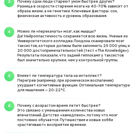
Почему одни люди стареют умом быстрее других?
Разница в скорости старения мозга на 40-70% зависит от
образа жизни, а не генетики. Ключевые факторы: сон,
физическая активность и уровень образования.
Можно ли «перекачать» мозг, как мышцы?
Да! Нейропластичность сохраняется всю жизнь. Ученые из
Университетского колледжа Лондона сканировали мозг
таксистов, которые должны были запомнить 25 000 улиц и
20 000 достопримечательностей (тест «The Knowledge»).
Результаты показали, что задний гиппокамп у таксистов
был значительно крупнее, чем у контрольной группы.
Влияет ли температура тела на интеллект?
Перегрев (например, при хроническом воспалении)
ухудшает когнитивные функции. Оптимальная температура
для мышления — 20-22°C.
Почему с возрастом время летит быстрее?
Это связано с уменьшением количества новых
впечатлений. Детство «замедлено», потому что мозг
постоянно обучается. Путешествия и новые хобби
«растягивают» восприятие времени.