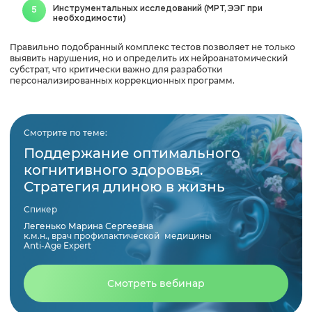
Инструментальных исследований (МРТ, ЭЭГ при
необходимости)
Правильно подобранный комплекс тестов позволяет не только
выявить нарушения, но и определить их нейроанатомический
субстрат, что критически важно для разработки
персонализированных коррекционных программ.
Смотрите по теме:
Поддержание оптимального
когнитивного здоровья.
Стратегия длиною в жизнь
Спикер
Легенько Марина Сергеевна
к.м.н., врач профилактической медицины
Anti-Age Expert
Смотреть вебинар