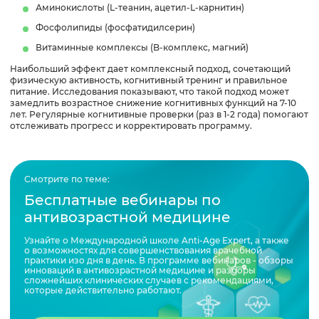
Аминокислоты (L-теанин, ацетил-L-карнитин)
Фосфолипиды (фосфатидилсерин)
Витаминные комплексы (B-комплекс, магний)
Наибольший эффект дает комплексный подход, сочетающий
физическую активность, когнитивный тренинг и правильное
питание. Исследования показывают, что такой подход может
замедлить возрастное снижение когнитивных функций на 7-10
лет. Регулярные когнитивные проверки (раз в 1-2 года) помогают
отслеживать прогресс и корректировать программу.
Смотрите по теме:
Бесплатные вебинары по
антивозрастной медицине
Узнайте о Международной школе Anti-Age Expert, а также
о возможностях для совершенствования врачебной
практики изо дня в день. В программе вебинаров - обзоры
инноваций в антивозрастной медицине и разборы
сложнейших клинических случаев с рекомендациями,
которые действительно работают.