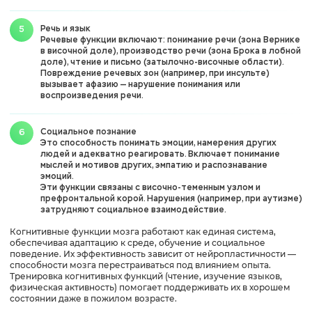
Речь и язык
Речевые функции включают: понимание речи (зона Вернике
в височной доле), производство речи (зона Брока в лобной
доле), чтение и письмо (затылочно-височные области).
Повреждение речевых зон (например, при инсульте)
вызывает афазию — нарушение понимания или
воспроизведения речи.
Социальное познание
Это способность понимать эмоции, намерения других
людей и адекватно реагировать. Включает понимание
мыслей и мотивов других, эмпатию и распознавание
эмоций.
Эти функции связаны с височно-теменным узлом и
префронтальной корой. Нарушения (например, при аутизме)
затрудняют социальное взаимодействие.
Когнитивные функции мозга работают как единая система,
обеспечивая адаптацию к среде, обучение и социальное
поведение. Их эффективность зависит от нейропластичности —
способности мозга перестраиваться под влиянием опыта.
Тренировка когнитивных функций (чтение, изучение языков,
физическая активность) помогает поддерживать их в хорошем
состоянии даже в пожилом возрасте.