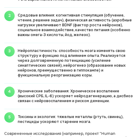
Средовые влияния: когнитивная стимуляция (обучение,
чтение, решение задач), физическая активность (аэробные
нагрузки увеличивают BDNF (фактор роста нейронов),
социальное взаимодействие, качество питания (особенно
важны омега-3 кислоты, йод, железо).
Нейропластичность: способность мозга изменять свою
структуру и функцию под влиянием опыта. Реализуется
через долговременную потенциацию (усиление
синаптических связей), нейрогенез (образование новых
нейронов, преимущественно в гиппокампе) и
функциональную реорганизацию коры.
Хронические заболевания: Хроническое воспаление
(высокий СРБ, IL-6) ускоряет нейродегенерацию, а дисбиоз
связан с нейровоспалением и риском деменции.
Токсины и экология: тяжелые металлы (ртуть, свинец),
пестициды ускоряют старение мозга.
Современные исследования (например, проект "Human