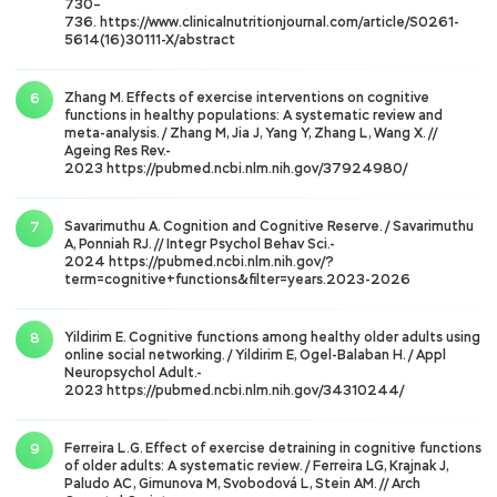
730–
736. https://www.clinicalnutritionjournal.com/article/S0261-
5614(16)30111-X/abstract
Zhang M. Effects of exercise interventions on cognitive
functions in healthy populations: A systematic review and
meta-analysis. / Zhang M, Jia J, Yang Y, Zhang L, Wang X. //
Ageing Res Rev.-
2023 https://pubmed.ncbi.nlm.nih.gov/37924980/
Savarimuthu A. Cognition and Cognitive Reserve. / Savarimuthu
A, Ponniah RJ. // Integr Psychol Behav Sci.-
2024 https://pubmed.ncbi.nlm.nih.gov/?
term=cognitive+functions&filter=years.2023-2026
Yildirim E. Cognitive functions among healthy older adults using
online social networking. / Yildirim E, Ogel-Balaban H. / Appl
Neuropsychol Adult.-
2023 https://pubmed.ncbi.nlm.nih.gov/34310244/
Ferreira L.G. Effect of exercise detraining in cognitive functions
of older adults: A systematic review. / Ferreira LG, Krajnak J,
Paludo AC, Gimunova M, Svobodová L, Stein AM. // Arch