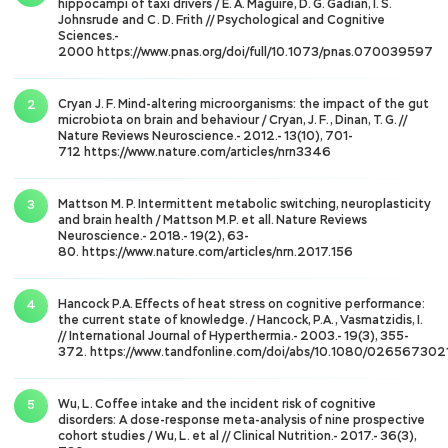
hippocampi of taxi drivers / E. A. Maguire, D. G. Gadian, I. S.
Johnsrude and C. D. Frith // Psychological and Cognitive
Sciences.-
2000 https://www.pnas.org/doi/full/10.1073/pnas.070039597
Cryan J. F. Mind-altering microorganisms: the impact of the gut
microbiota on brain and behaviour / Cryan, J. F., Dinan, T. G. //
Nature Reviews Neuroscience.- 2012.- 13(10), 701-
712 https://www.nature.com/articles/nrn3346
Mattson M. P. Intermittent metabolic switching, neuroplasticity
and brain health / Mattson M.P. et all. Nature Reviews
Neuroscience.- 2018.- 19(2), 63-
80. https://www.nature.com/articles/nrn.2017.156
Hancock P.A. Effects of heat stress on cognitive performance:
the current state of knowledge. / Hancock, P.A., Vasmatzidis, I.
// International Journal of Hyperthermia.- 2003.- 19(3), 355-
372. https://www.tandfonline.com/doi/abs/10.1080/0265673
Wu, L. Coffee intake and the incident risk of cognitive
disorders: A dose-response meta-analysis of nine prospective
cohort studies / Wu, L. et al // Clinical Nutrition.- 2017.- 36(3),